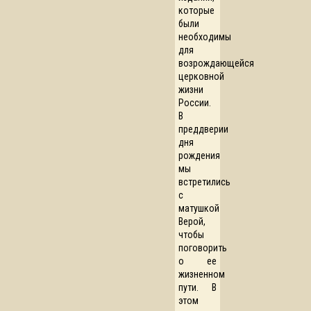
которые
были
необходимы
для
возрождающейся
церковной
жизни
России.
В
преддверии
дня
рождения
мы
встретились
с
матушкой
Верой,
чтобы
поговорить
о ее
жизненном
пути. В
этом