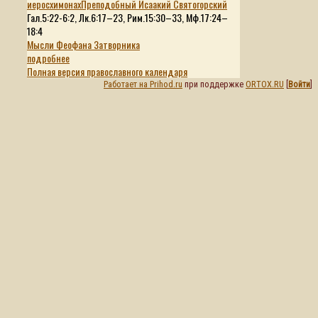
иеросхимонах
Преподобный Исаакий Святогорский
Гал.5:22-6:2, Лк.6:17–23, Рим.15:30–33, Мф.17:24–
18:4
Мысли Феофана Затворника
подробнее
Полная версия православного календаря
Работает на Prihod.ru
при поддержке
ORTOX.RU
[
Войти
]