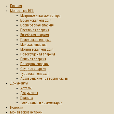
Главная
Монастыри БПЦ
Митрополичьи монастыри
Бобруйская епархия
Борисовская епархия
Брестская епархия
Витебская епархия
Гомельская епархия
Минская епархия
Могилевская епархия
Новогрудская епархия
Пинская епархия
Полоцкая епархия
Слуцкая епархия
Туровская епархия
Архиерейские подворья, скиты
Документы
Уставы
Документы
Правила
Толкования и комментарии
Новости
Монашеские встречи