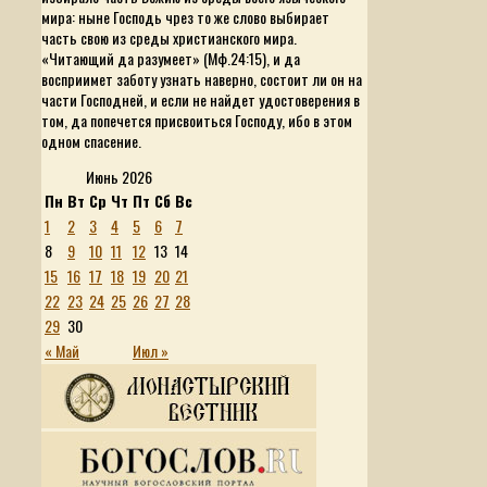
мира: ныне Господь чрез то же слово выбирает
часть свою из среды христианского мира.
«Читающий да разумеет»
(Мф.24:15), и да
восприимет заботу узнать наверно, состоит ли он на
части Господней, и если не найдет удостоверения в
том, да попечется присвоиться Господу, ибо в этом
одном спасение.
Июнь 2026
Пн
Вт
Ср
Чт
Пт
Сб
Вс
1
2
3
4
5
6
7
8
9
10
11
12
13
14
15
16
17
18
19
20
21
22
23
24
25
26
27
28
29
30
« Май
Июл »