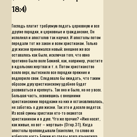
18:4)
Господь платит требуемую подать церковную и все
другие порядки, и церковные и гражданские, Он
исполнял и апостолов так научил. И апостолы потом
передали тот же закон и всем христианам. Только
дух жизни принимался новый; внешнее же все
оставалось как было, исключая того, что явно
противно было воле Божией, как, например, участите
в идольских жертвах и т. п. Потом христианство
взяло верх, вытеснило все порядки прежние и
водворило свои. Следовало бы ожидать, что таким
образом духу христианскому удобнее будет
развиваться и крепнуть. Так оно и было, но не у всех.
Большая часть, освоившись с внешними
христианскими порядками на них и останавливалась,
не заботясь о духе жизни. Так это и доселе ведется.
Из всей суммы христиан кто-то окажется
христианином и в духе. Что же прочие? «Имя носят,
как живые, но вот – мертвые» (Откр.3:1). Когда
апостолы проповедывали Евангелие, то слово их
избирало часть Божию из среды всего языческого