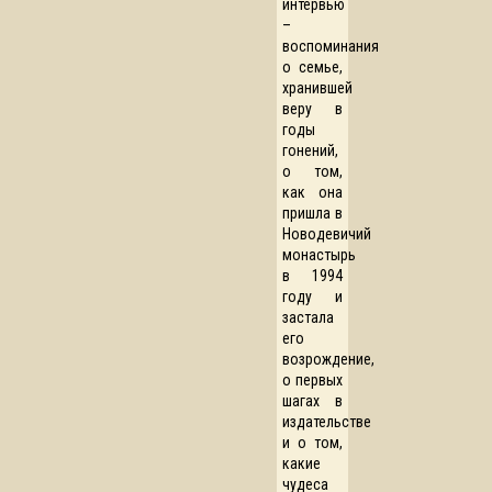
интервью
–
воспоминания
о семье,
хранившей
веру в
годы
гонений,
о том,
как она
пришла в
Новодевичий
монастырь
в 1994
году и
застала
его
возрождение,
о первых
шагах в
издательстве
и о том,
какие
чудеса