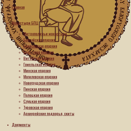
Главная
Новости
Монастыри БПЦ
В
Митрополичьи монастыри
библиотеке
Бобруйская епархия
Борисовская епархия
Лавришевского
Брестская епархия
монастыря
Витебская епархия
обнаружен
Гомельская епархия
акафистник,
Минская епархия
Могилевская епархия
принадлежавший
Новогрудская епархия
настоятелю
Пинская епархия
Анфимовского
Полоцкая епархия
Слуцкая епархия
монастыря,
Туровская епархия
канонизированному
Архиерейские подворья, скиты
Румынской
Документы
Церковью