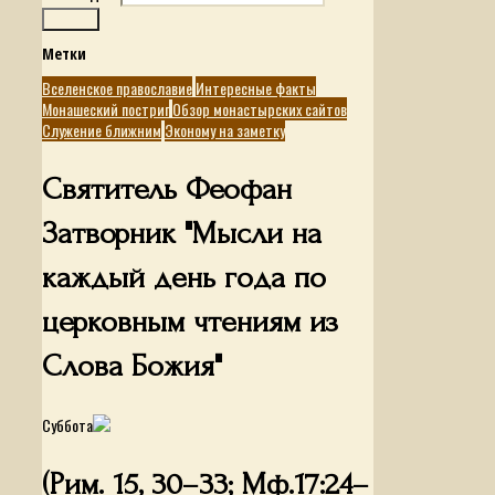
Поиск
Метки
Вселенское православие
Интересные факты
Монашеский постриг
Обзор монастырских сайтов
Служение ближним
Эконому на заметку
Святитель Феофан
Затворник "Мысли на
каждый день года по
церковным чтениям из
Слова Божия"
Суббота
(Рим. 15, 30–33; Мф.17:24–