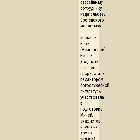
старейшему
сотруднику
издательства
Сретенского
монастыря
–
инокине
Вере
(Мозгановой).
Более
двадцати
лет она
проработала
редактором
богослужебной
литературы,
участвовала
в
подготовке
Миней,
акафистов
и многих
других
изданий,