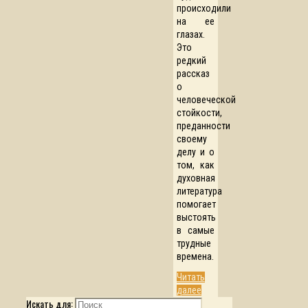
происходили
на ее
глазах.
Это
редкий
рассказ
о
человеческой
стойкости,
преданности
своему
делу и о
том, как
духовная
литература
помогает
выстоять
в самые
трудные
времена.
Читать
далее
Искать для: