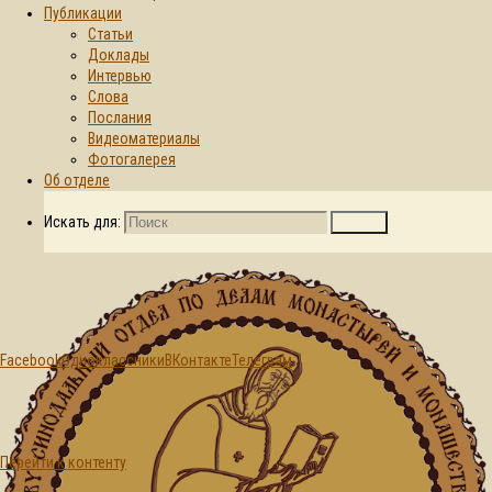
Публикации
Статьи
Главная страница
Доклады
2026
Июнь
27
© 2015-2026. Синодальный отдел по
Интервью
делам монастырей и монашеству БПЦ
День:
Слова
Послания
Видеоматериалы
27.06.2026
Фотогалерея
Об отделе
Искать для:
Поиск
Facebook
Одноклассники
ВКонтакте
Телеграм
Перейти к контенту