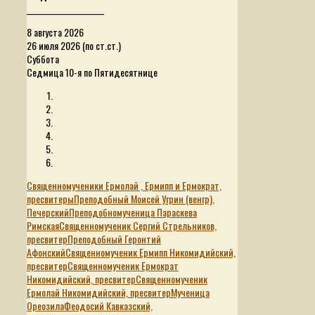
______________________
8 августа 2026
26 июля 2026 (по ст.ст.)
Суббота
Седмица 10-я по Пятидесятнице
Священномученики Ермолай , Ермипп и Ермократ,
пресвитеры
Преподобный Моисей Угрин (венгр),
Печерский
Преподобномученица Параскева
Римская
Священномученик Сергий Стрельников,
пресвитер
Преподобный Геронтий
Афонский
Священномученик Ермипп Никомидийский,
пресвитер
Священномученик Ермократ
Никомидийский, пресвитер
Священномученик
Ермолай Никомидийский, пресвитер
Мученица
Ореозила
Феодосий Кавказский,