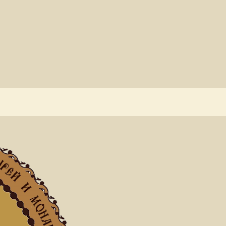
аница
2026
Июнь
яц: Июнь 2026