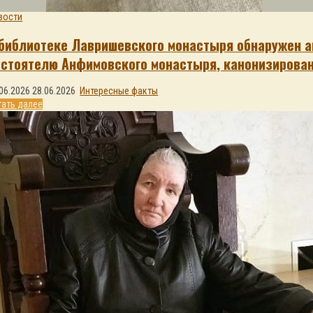
вости
 библиотеке Лавришевского монастыря обнаружен 
астоятелю Анфимовского монастыря, канонизирова
06.2026
28.06.2026
Интересные факты
тать далее