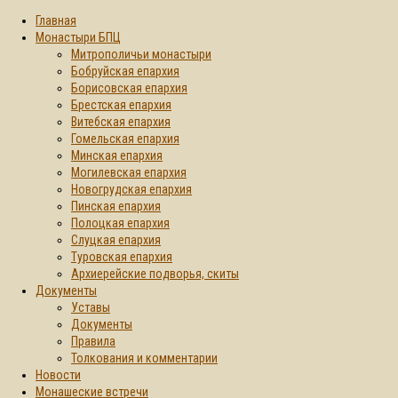
Главная
Монастыри БПЦ
Митрополичьи монастыри
Бобруйская епархия
Борисовская епархия
Брестская епархия
Витебская епархия
Гомельская епархия
Минская епархия
Могилевская епархия
Новогрудская епархия
Пинская епархия
Полоцкая епархия
Слуцкая епархия
Туровская епархия
Архиерейские подворья, скиты
Документы
Уставы
Документы
Правила
Толкования и комментарии
Новости
Монашеские встречи