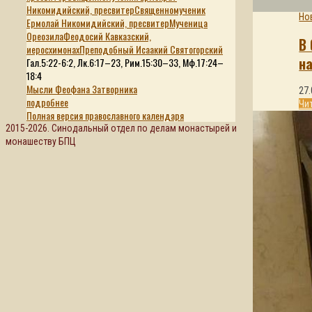
Никомидийский, пресвитер
Священномученик
Но
Ермолай Никомидийский, пресвитер
Мученица
Ореозила
Феодосий Кавказский,
В
иеросхимонах
Преподобный Исаакий Святогорский
н
Гал.5:22-6:2, Лк.6:17–23, Рим.15:30–33, Мф.17:24–
18:4
Мысли Феофана Затворника
27.
подробнее
Чи
Полная версия православного календаря
2015-2026. Синодальный отдел по делам монастырей и
монашеству БПЦ