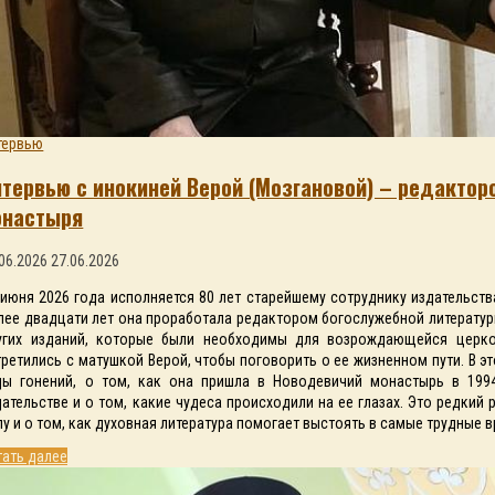
тервью
нтервью с инокиней Верой (Мозгановой) – редактор
онастыря
06.2026
27.06.2026
 июня 2026 года исполняется 80 лет старейшему сотруднику издательств
лее двадцати лет она проработала редактором богослужебной литературы
угих изданий, которые были необходимы для возрождающейся церк
третились с матушкой Верой, чтобы поговорить о ее жизненном пути. В э
ды гонений, о том, как она пришла в Новодевичий монастырь в 1994
дательстве и о том, какие чудеса происходили на ее глазах. Это редкий
лу и о том, как духовная литература помогает выстоять в самые трудные 
тать далее