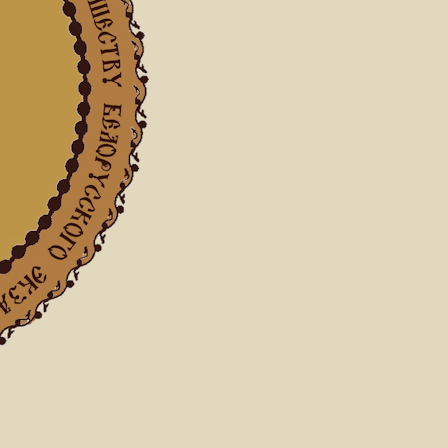
вости
 Бресте наградили монашествующих, принимавших а
ервосвятительского визита
06.2026
30.06.2026
тать далее