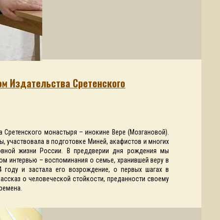
ом Издательства Сретенского
а Сретенского монастыря – инокине Вере (Мозгановой).
, участвовала в подготовке Миней, акафистов и многих
овной жизни России. В преддверии дня рождения мы
том интервью – воспоминания о семье, хранившей веру в
 году и застала его возрождение, о первых шагах в
 рассказ о человеческой стойкости, преданности своему
времена.