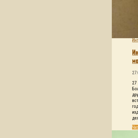
Ин
И
м
27.
27
Бо
др
вс
го
из
де
Чи