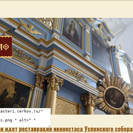
вости
ак идет реставрация иконостаса Успенского собор