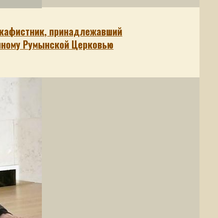
акафистник, принадлежавший
нному Румынской Церковью