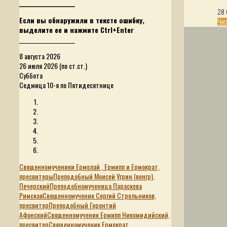
______________________
28.
Если вы обнаружили в тексте ошибку,
Чи
выделите ее и нажмите Ctrl+Enter
______________________
8 августа 2026
26 июля 2026 (по ст.ст.)
Суббота
Седмица 10-я по Пятидесятнице
Священномученики Ермолай , Ермипп и Ермократ,
пресвитеры
Преподобный Моисей Угрин (венгр),
Печерский
Преподобномученица Параскева
Римская
Священномученик Сергий Стрельников,
пресвитер
Преподобный Геронтий
Афонский
Священномученик Ермипп Никомидийский,
пресвитер
Священномученик Ермократ