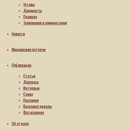
Уставы
дверии
Светлого
Документы
Христова
Правила
Воскре­
Толкования и комментарии
сения в
Свято-
Новости
Тихвинском
женском
монастыре
Монашеские встречи
Гомеля
день и
Публикации
ночь
кипит
Статьи
работа.
Доклады
Сёстры
выпекают
Интервью
куличи и
Слова
творожные
Послания
пас­хи,
Видеоматериалы
прибираются
Фотогалерея
в храме
и, конеч­
Об отделе
но, не