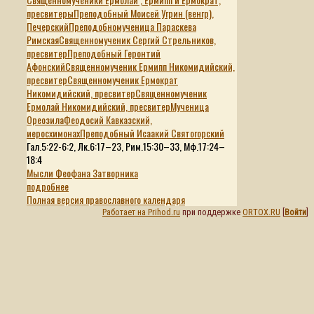
пресвитеры
Преподобный Моисей Угрин (венгр),
Печерский
Преподобномученица Параскева
Римская
Священномученик Сергий Стрельников,
пресвитер
Преподобный Геронтий
Афонский
Священномученик Ермипп Никомидийский,
пресвитер
Священномученик Ермократ
Никомидийский, пресвитер
Священномученик
Ермолай Никомидийский, пресвитер
Мученица
Ореозила
Феодосий Кавказский,
иеросхимонах
Преподобный Исаакий Святогорский
Гал.5:22-6:2, Лк.6:17–23, Рим.15:30–33, Мф.17:24–
18:4
Мысли Феофана Затворника
подробнее
Полная версия православного календаря
Работает на Prihod.ru
при поддержке
ORTOX.RU
[
Войти
]