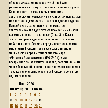
образом духу христианскому удобнее будет
развиваться и крепнуть. Так оно и было, но не у всех.
Большая часть, освоившись с внешними
христианскими порядками на них и останавливалась,
не заботясь о духе жизни. Так это и доселе ведется.
Из всей суммы христиан кто-то окажется
христианином и в духе. Что же прочие? «Имя носят,
как живые, но вот – мертвые» (Откр.3:1). Когда
апостолы проповедывали Евангелие, то слово их
избирало часть Божию из среды всего языческого
мира: ныне Господь чрез то же слово выбирает
часть свою из среды христианского мира.
«Читающий да разумеет»
(Мф.24:15), и да
восприимет заботу узнать наверно, состоит ли он на
части Господней, и если не найдет удостоверения в
том, да попечется присвоиться Господу, ибо в этом
одном спасение.
Июнь 2026
Пн
Вт
Ср
Чт
Пт
Сб
Вс
1
2
3
4
5
6
7
8
9
10
11
12
13
14
15
16
17
18
19
20
21