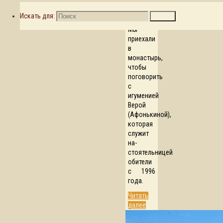
забывают
о
Искать для:
Поиск
молитве.
Мы
приехали
в
монастырь,
чтобы
поговорить
с
игуменией
Верой
(Афонькиной),
которая
служит
на­
стоятельницей
обители
с 1996
года.
Читать
далее