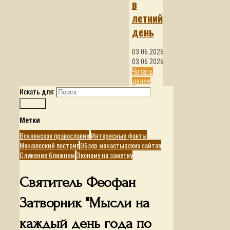
в
летний
день
03.06.2026
03.06.2026
Читать
далее
Искать для:
Поиск
Метки
Вселенское православие
Интересные факты
Монашеский постриг
Обзор монастырских сайтов
Служение ближним
Эконому на заметку
Святитель Феофан
Затворник "Мысли на
каждый день года по