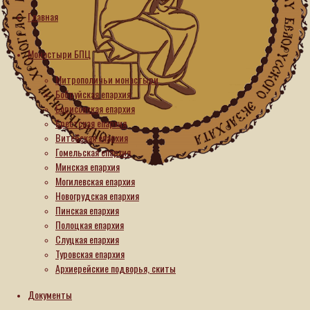
Главная
Интервью
Монастыри БПЦ
Интервью
Митрополичьи монастыри
с
Бобруйская епархия
Борисовская епархия
настоятельницей
Брестская епархия
Тихвинского
Витебская епархия
монастыря
Гомельская епархия
в
Минская епархия
Могилевская епархия
Гомеле
Новогрудская епархия
игуменией
Пинская епархия
Верой
Полоцкая епархия
Слуцкая епархия
(Афонькиной)
Туровская епархия
Архиерейские подворья, скиты
03.06.2026
03.06.2026
Документы
В пред­