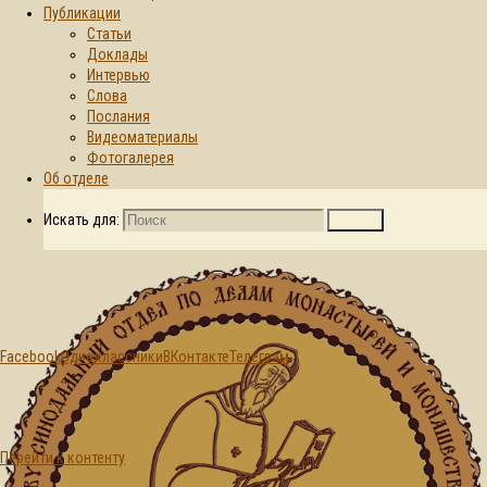
Публикации
Статьи
Главная страница
Доклады
2026
Июнь
03
© 2015-2026. Синодальный отдел по
Интервью
делам монастырей и монашеству БПЦ
День:
Слова
Послания
Видеоматериалы
03.06.2026
Фотогалерея
Об отделе
Искать для:
Поиск
Facebook
Одноклассники
ВКонтакте
Телеграм
Перейти к контенту