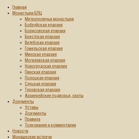
Главная
Монастыри БПЦ
Митрополичьи монастыри
Бобруйская епархия
Борисовская епархия
Брестская епархия
Витебская епархия
Гомельская епархия
Минская епархия
Могилевская епархия
Новогрудская епархия
Пинская епархия
Полоцкая епархия
Слуцкая епархия
Туровская епархия
Архиерейские подворья, скиты
Документы
Уставы
Документы
Правила
Толкования и комментарии
Новости
Монашеские встречи