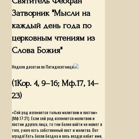
Святитель Феофан
Затворник "Мысли на
каждый день года по
церковным чтениям из
Слова Божия"
Неделя десятая по Пятидесятнице
(1Кор. 4, 9–16; Мф.17, 14–
23)
«Сей род изгоняется только молитвою и постом»
(Мф.17:21). Если сей род изгоняется молитвою и
постом другого лица, то тем более войти не может в
того, у кого есть собственный пост и молитва. Вот
ограда! Хоть бесов бездна и весь воздух набит ими,