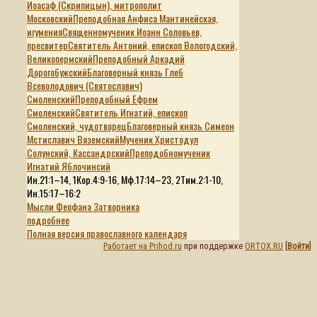
Иоасаф (Скрипицын), митрополит
Московский
Преподобная Анфиса Мантинейская,
игумения
Священномученик Иоанн Соловьев,
пресвитер
Святитель Антоний, епископ Вологодский,
Великопермский
Преподобный Аркадий
Дорогобужский
Благоверный князь Глеб
Всеволодович (Святославич)
Смоленский
Преподобный Ефрем
Смоленский
Святитель Игнатий, епископ
Смоленский, чудотворец
Благоверный князь Симеон
Мстиславич Вяземский
Мученик Христодул
Солунский, Кассандрский
Преподобномученик
Игнатий Яблочинсий
Ин.21:1–14, 1Кор.4:9-16, Мф.17:14–23, 2Тим.2:1-10,
Ин.15:17–16:2
Мысли Феофана Затворника
подробнее
Полная версия православного календаря
Работает на Prihod.ru
при поддержке
ORTOX.RU
[
Войти
]