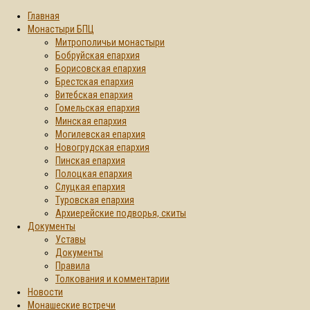
Главная
Монастыри БПЦ
Митрополичьи монастыри
Бобруйская епархия
Борисовская епархия
Брестская епархия
Витебская епархия
Гомельская епархия
Минская епархия
Могилевская епархия
Новогрудская епархия
Пинская епархия
Полоцкая епархия
Слуцкая епархия
Туровская епархия
Архиерейские подворья, скиты
Документы
Уставы
Документы
Правила
Толкования и комментарии
Новости
Монашеские встречи