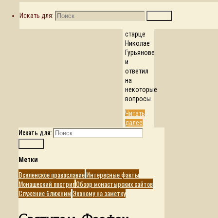
о жизни
Искать для:
на
Поиск
Афоне, о
старце
Николае
Гурьянове
и
ответил
на
некоторые
вопросы.
Читать
далее
Искать для:
Поиск
Метки
Вселенское православие
Интересные факты
Монашеский постриг
Обзор монастырских сайтов
Служение ближним
Эконому на заметку