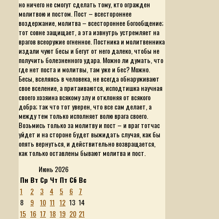
но ничего не смогут сделать тому, кто огражден
молитвою и постом. Пост – всестороннее
воздержание, молитва – всестороннее богообщение;
тот совне защищает, а эта извнутрь устремляет на
врагов всеоружие огненное. Постника и молитвенника
издали чуют бесы и бегут от него далеко, чтобы не
получить болезненного удара. Можно ли думать, что
где нет поста и молитвы, там уже и бес? Можно.
Бесы, вселяясь в человека, не всегда обнаруживают
свое вселение, а притаиваются, исподтишка научная
своего хозяина всякому злу и отклоняя от всякого
добра; так что тот уверен, что все сам делает, а
между тем только исполняет волю врага своего.
Возьмись только за молитву и пост – и враг тотчас
уйдет и на стороне будет выжидать случая, как бы
опять вернуться, и действительно возвращается,
как только оставлены бывают молитва и пост.
Июнь 2026
Пн
Вт
Ср
Чт
Пт
Сб
Вс
1
2
3
4
5
6
7
8
9
10
11
12
13
14
15
16
17
18
19
20
21