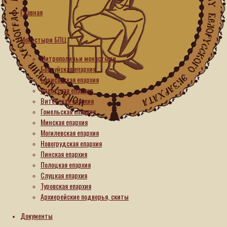
Главная
Интервью
Монастыри БПЦ
Схимонах
Митрополичьи монастыри
Пантелеимон
Бобруйская епархия
Борисовская епархия
(Волков):
Брестская епархия
Лишь
Витебская епархия
бы
Гомельская епархия
всё
Минская епархия
Могилевская епархия
было
Новогрудская епархия
по
Пинская епархия
любви
Полоцкая епархия
Слуцкая епархия
18.06.2026
Туровская епархия
18.06.2026
Архиерейские подворья, скиты
Схимонах
Документы
Пантелеимон