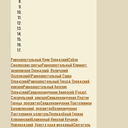
Равноапостольный Наум Охридский
Собор
Смоленских святых
Равноапостольный Климент,
архиепископ Охридский, Величский
(Болгарский)
Равноапостольный Савва
Охридский
Равноапостольный Горазд Охридский,
епископ
Равноапостольный Ангеляр
Охридский
Священномученик Амвросий (Гудко),
Сарапульский, епископ
Священномученик Платон
Горных, пресвитер
Священномученик Пантелеимон
Богоявленский, пресвитер
Великомученик
Пантелеимон целитель
Преподобный Герман
Аляскинский
Блаженный Николай Кочанов,
Новгородский, Христа ради юродивый
Святитель