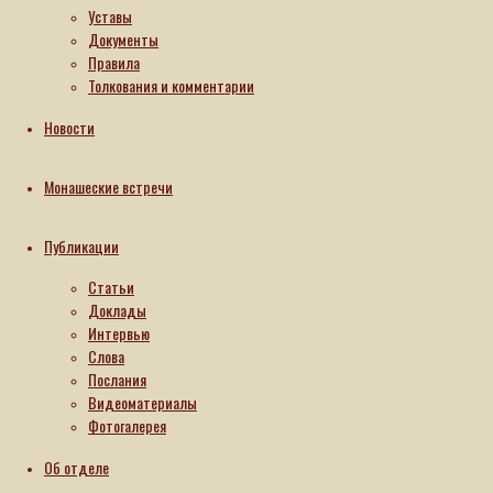
(Волков)
Уставы
в
Документы
молодости
Правила
окончил
Толкования и комментарии
МГУ. Он
подавал
Новости
большие
надежды
как
Монашеские встречи
ученый,
но стал
монахом
Публикации
и
отправился
Статьи
на
Доклады
Святую
Интервью
Гору
Слова
Афон,
Послания
где
Видеоматериалы
прожил
Фотогалерея
двадцать
лет. Отец
Об отделе
Пантелеимон
рассказал