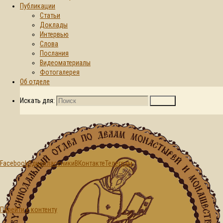
Публикации
Статьи
Главная страница
Доклады
2026
Июнь
18
© 2015-2026. Синодальный отдел по
Интервью
делам монастырей и монашеству БПЦ
День:
Слова
Послания
Видеоматериалы
18.06.2026
Фотогалерея
Об отделе
Искать для:
Поиск
Facebook
Одноклассники
ВКонтакте
Телеграм
Перейти к контенту