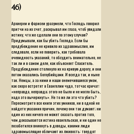
46)
Архиереи и фарисеи уразумели, что Господь говорил
притчи на их счет, раскрывал им глаза, чтоб увидали
истину, что же сделали они по этому случаю?
Придумывали, как бы убить Господа. Если бы
предубеждение не кривило их здравомыслия, им
следовало, если не поверить, как требовала
очевидность указаний, то обсудить внимательно, не
так ли и в самом деле, как объясняет Спаситель.
Предубеждение столкнуло их на кривую дорогу, и они
потом оказались богоубийцами. И всегда так, и ныне
так. Немцы, а за ними и наши онемечившиеся умом,
как скоро встретят в Евангелии чудо, тотчас кричат:
«неправда, неправда; этого не было и не могло быть,
надо это вычеркнуть». Не то же ли это что убить?
Пересмотрите все книги этих умников, ни в одной не
найдете указания причин, почему они так думают; ни
один из них ничего не может сказать против того,
чем доказывается истина евангельская, и ни один не
позаботился вникнуть в доводы, какими люди
здравомыслящие обличают их лживость: твердят