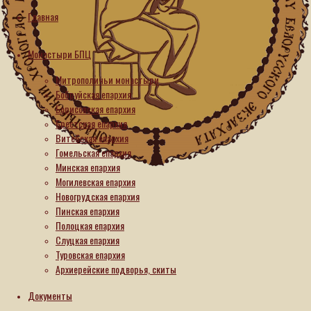
Главная
Интервью
Монастыри БПЦ
Возрождение
Митрополичьи монастыри
Московского
Бобруйская епархия
Борисовская епархия
Зачатьевского
Брестская епархия
монастыря
Витебская епархия
и
Гомельская епархия
прославление
Минская епархия
Могилевская епархия
его
Новогрудская епархия
основательниц
Пинская епархия
Полоцкая епархия
17.06.2026
Слуцкая епархия
17.06.2026
Туровская епархия
Архиерейские подворья, скиты
В 2025–
2026
Документы
годах Московский
Зачатьевский