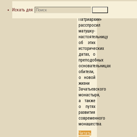
Корреспондент
«Журнала
Искать для:
Поиск
Московской
Патриархии»
расспросил
матушку-
настоятельницу
об этих
исторических
датах, о
преподобных
основательницах
обители,
о новой
жизни
Зачатьевского
монастыря,
а также
о путях
развития
современного
монашества.
Читать