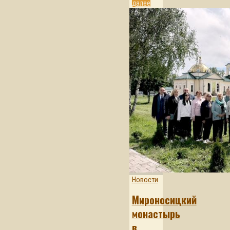
далее
Новости
Мироносицкий
монастырь
в