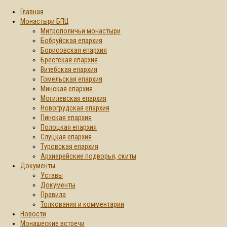
Главная
Монастыри БПЦ
Митрополичьи монастыри
Бобруйская епархия
Борисовская епархия
Брестская епархия
Витебская епархия
Гомельская епархия
Минская епархия
Могилевская епархия
Новогрудская епархия
Пинская епархия
Полоцкая епархия
Слуцкая епархия
Туровская епархия
Архиерейские подворья, скиты
Документы
Уставы
Документы
Правила
Толкования и комментарии
Новости
Монашеские встречи