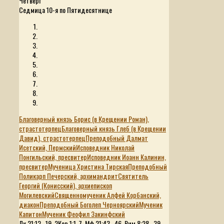
Четверг
Седмица 10-я по Пятидесятнице
Благоверный князь Борис (в Крещении Роман),
страстотерпец
Благоверный князь Глеб (в Крещении
Давид), страстотерпец
Преподобный Далмат
Исетский, Пермский
Исповедник Николай
Понгильский, пресвитер
Исповедник Иоанн Калинин,
пресвитер
Мученица Христина Тирская
Преподобный
Поликарп Печерский, архимандрит
Святитель
Георгий (Конисский), архиепископ
Могилевский
Священномученик Алфей Корбанский,
диакон
Преподобный Боголеп Черноярский
Мученик
Капитон
Мученик Феофил Закинфский
Лк.21:12–19, 2Кор.1:1-7, Мф.21:43–46, Рим.8:28–39,