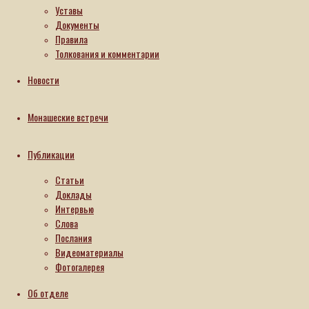
Уставы
ставропигиальный
Документы
женский
Правила
монастырь отмечает
памятные
Толкования и комментарии
даты: 25
лет
Новости
прославления
преподобных
Монашеские встречи
Иулиании
и
Евпраксии,
Публикации
сестер
святителя
Статьи
Алексия,
Доклады
Митрополита
Интервью
Московского,
Слова
первоначальниц
обители,
Послания
и 30 лет
Видеоматериалы
возрождения
Фотогалерея
после
безбожного
Об отделе
лихолетья.