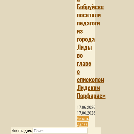
Бобруйске
посетили
педагоги
из
города
Лиды
во
главе
с
епископом
Лидским
Порфирием
17.06.2026
17.06.2026
Читать
далее
Искать для: