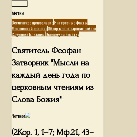
Поиск
Метки
Вселенское православие
Интересные факты
Монашеский постриг
Обзор монастырских сайтов
Служение ближним
Эконому на заметку
Святитель Феофан
Затворник "Мысли на
каждый день года по
церковным чтениям из
Слова Божия"
Четверг
(2Кор. 1, 1–7; Мф.21, 43–