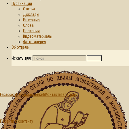
Публикации
Статьи
Главная страница
Доклады
2026
Июнь
17
© 2015-2026. Синодальный отдел по
Интервью
делам монастырей и монашеству БПЦ
День:
Слова
Послания
Видеоматериалы
17.06.2026
Фотогалерея
Об отделе
Искать для:
Поиск
Facebook
Одноклассники
ВКонтакте
Телеграм
Перейти к контенту