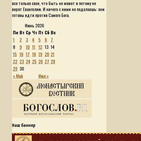
все только свое, что быть не может и потому не
верят Евангелию. И ничего с ними не поделаешь: они
готовы идти против Самого Бога.
Июнь 2026
Пн
Вт
Ср
Чт
Пт
Сб
Вс
1
2
3
4
5
6
7
8
9
10
11
12
13
14
15
16
17
18
19
20
21
22
23
24
25
26
27
28
29
30
« Май
Июл »
Наш баннер