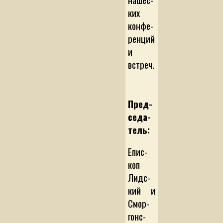
ких
кон­фе­
рен­ций
и
встреч.
Пред­
се­да­
тель:
Епис­
коп
Лид­с­
кий и
Смор­
гон­с­