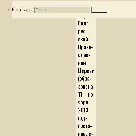
мо­нас­
Искать для:
Поиск
ты­рей
Бе­ло­
рус­
ской
Пра­во­
сла­в­
ной
Цер­к­ви
(об­ра­
зо­ва­на
11 но­
яб­ря
2013
го­да
по­с­та­
нов­ле­