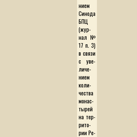
ни­ем
Си­но­да
БПЦ
(жур­
нал №
17 п. 3)
в свя­зи
с уве­
ли­че­
ни­ем
ко­ли­
чес­т­ва
мо­нас­
ты­рей
на тер­
ри­то­
рии Ре­