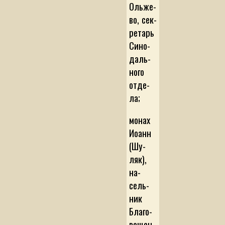
Оль­же­
во, сек­
ре­тарь
Си­но­
даль­
но­го
от­де­
ла;
мо­нах
Ио­анн
(Шу­
ляк),
на­
сель­
ник
Бла­го­
ве­щен­