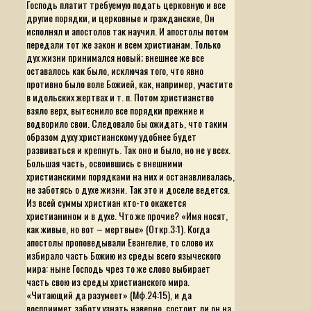
Господь платит требуемую подать церковную и все
другие порядки, и церковные и гражданские, Он
исполнял и апостолов так научил. И апостолы потом
передали тот же закон и всем христианам. Только
дух жизни принимался новый; внешнее же все
оставалось как было, исключая того, что явно
противно было воле Божией, как, например, участите
в идольских жертвах и т. п. Потом христианство
взяло верх, вытеснило все порядки прежние и
водворило свои. Следовало бы ожидать, что таким
образом духу христианскому удобнее будет
развиваться и крепнуть. Так оно и было, но не у всех.
Большая часть, освоившись с внешними
христианскими порядками на них и останавливалась,
не заботясь о духе жизни. Так это и доселе ведется.
Из всей суммы христиан кто-то окажется
христианином и в духе. Что же прочие? «Имя носят,
как живые, но вот – мертвые» (Откр.3:1). Когда
апостолы проповедывали Евангелие, то слово их
избирало часть Божию из среды всего языческого
мира: ныне Господь чрез то же слово выбирает
часть свою из среды христианского мира.
«Читающий да разумеет»
(Мф.24:15), и да
восприимет заботу узнать наверно, состоит ли он на