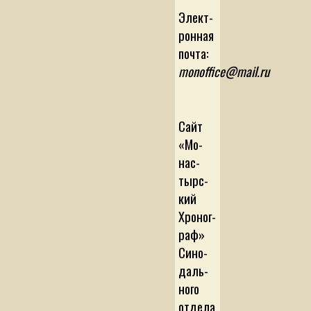
Эле­к­т­
рон­ная
поч­та:
monoffice@mail.ru
Сайт
«Мо­
нас­
тыр­с­
кий
Хро­но­г­
раф»
Си­но­
даль­
но­го
от­де­ла