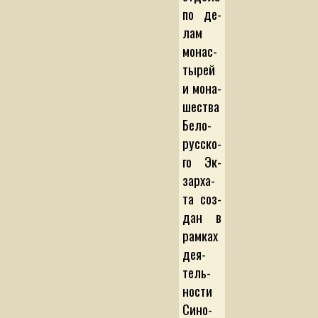
по де­
лам
мо­нас­
ты­рей
и мо­на­
шес­т­ва
Бе­ло­
рус­с­ко­
го Эк­
зар­ха­
та соз­
дан в
рам­ках
де­я­
тель­
нос­ти
Си­но­