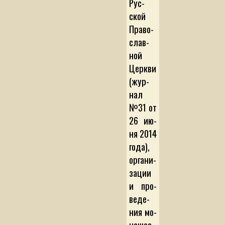
Рус­
ской
Пра­во­
слав­
ной
Цер­к­ви
(жур­
нал
№31 от
26 ию­
ня 2014
го­да),
ор­га­ни­
за­ции
и про­
ве­де­
ния мо­
на­шес­