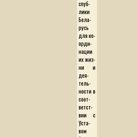
с­пуб­
ли­ки
Бе­ла­
русь
для ко­
ор­ди­
на­ции
их жиз­
ни и
де­я­
тель­
нос­ти в
со­от­
вет­с­т­
вии с
Ус­та­
вом