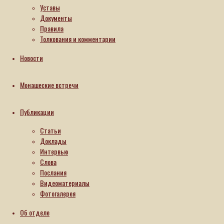
та
Уставы
Мос­
Документы
ков­с­
Правила
Толкования и комментарии
ко­го
Пат­
Новости
ри­ар­
ха­та)
Монашеские встречи
был
пре­об­
Публикации
ра­зо­
Статьи
ван по­
Доклады
с­та­нов­
Интервью
ле­ни­ем
Слова
Си­но­да
Послания
БПЦ из
Видеоматериалы
Фотогалерея
Ко­мис­
сии по
Об отделе
де­лам