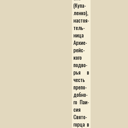
(Ку­па­
лен­ко),
на­с­то­я­
тель­
ни­ца
Ар­хи­е­
рей­с­
ко­го
под­во­
рья в
честь
пре­по­
доб­но­
го Па­и­
сия
Свя­то­
гор­ца в