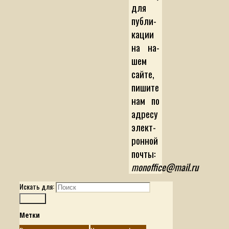
для
пуб­ли­
ка­ции
на на­
шем
сай­те,
пи­ши­те
нам по
ад­ре­су
элек­т­
рон­ной
поч­ты:
monoffice@mail.ru
Искать для:
Поиск
Метки