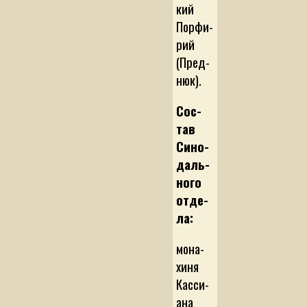
кий
Пор­фи­
рий
(Пред­
нюк).
Сос­
тав
Си­но­
даль­
но­го
от­де­
ла:
мо­на­
хи­ня
Кас­си­
а­на