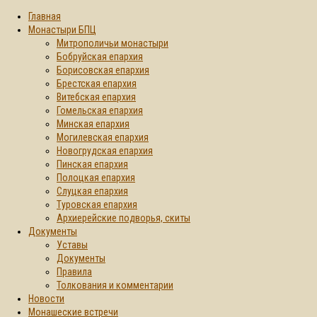
Главная
Монастыри БПЦ
Митрополичьи монастыри
Бобруйская епархия
Борисовская епархия
Брестская епархия
Витебская епархия
Гомельская епархия
Минская епархия
Могилевская епархия
Новогрудская епархия
Пинская епархия
Полоцкая епархия
Слуцкая епархия
Туровская епархия
Архиерейские подворья, скиты
Документы
Уставы
Документы
Правила
Толкования и комментарии
Новости
Монашеские встречи