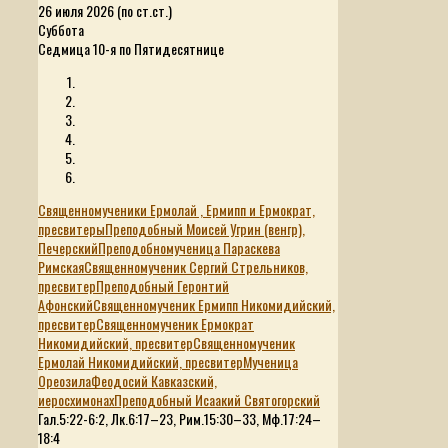
26 июля 2026 (по ст.ст.)
Суббота
Седмица 10-я по Пятидесятнице
Священномученики Ермолай , Ермипп и Ермократ,
пресвитеры
Преподобный Моисей Угрин (венгр),
Печерский
Преподобномученица Параскева
Римская
Священномученик Сергий Стрельников,
пресвитер
Преподобный Геронтий
Афонский
Священномученик Ермипп Никомидийский,
пресвитер
Священномученик Ермократ
Никомидийский, пресвитер
Священномученик
Ермолай Никомидийский, пресвитер
Мученица
Ореозила
Феодосий Кавказский,
иеросхимонах
Преподобный Исаакий Святогорский
Гал.5:22-6:2, Лк.6:17–23, Рим.15:30–33, Мф.17:24–
18:4