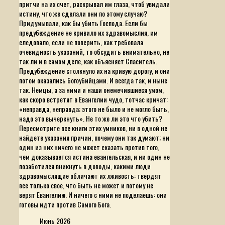
притчи на их счет, раскрывал им глаза, чтоб увидали
истину, что же сделали они по этому случаю?
Придумывали, как бы убить Господа. Если бы
предубеждение не кривило их здравомыслия, им
следовало, если не поверить, как требовала
очевидность указаний, то обсудить внимательно, не
так ли и в самом деле, как объясняет Спаситель.
Предубеждение столкнуло их на кривую дорогу, и они
потом оказались богоубийцами. И всегда так, и ныне
так. Немцы, а за ними и наши онемечившиеся умом,
как скоро встретят в Евангелии чудо, тотчас кричат:
«неправда, неправда; этого не было и не могло быть,
надо это вычеркнуть». Не то же ли это что убить?
Пересмотрите все книги этих умников, ни в одной не
найдете указания причин, почему они так думают; ни
один из них ничего не может сказать против того,
чем доказывается истина евангельская, и ни один не
позаботился вникнуть в доводы, какими люди
здравомыслящие обличают их лживость: твердят
все только свое, что быть не может и потому не
верят Евангелию. И ничего с ними не поделаешь: они
готовы идти против Самого Бога.
Июнь 2026