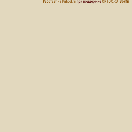
Работает на Prihod.ru
при поддержке
ORTOX.RU
[
Войти
]