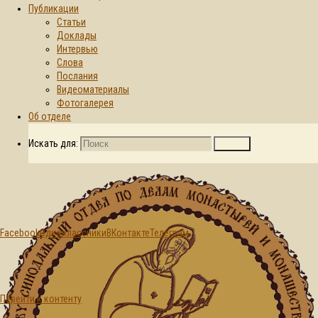
Публикации
Статьи
Главная страница
Доклады
2026
Июнь
15
© 2015-2026. Синодальный отдел по
Интервью
делам монастырей и монашеству БПЦ
День:
Слова
Послания
Видеоматериалы
15.06.2026
Фотогалерея
Об отделе
Искать для:
Поиск
Facebook
Одноклассники
ВКонтакте
Телеграм
Перейти к контенту