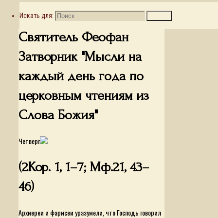
Монашеский постриг
Обзор монастырских сайтов
Служение ближним
Эконому на заметку
Искать для:
Поиск
Святитель Феофан
Затворник "Мысли на
каждый день года по
церковным чтениям из
Слова Божия"
Четверг
(2Кор. 1, 1–7; Мф.21, 43–
46)
Архиереи и фарисеи уразумели, что Господь говорил