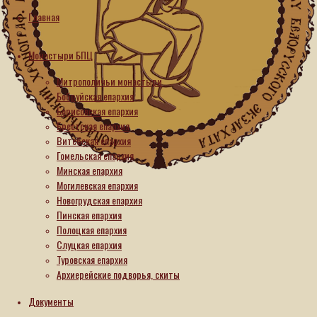
Главная
Монастыри БПЦ
Митрополичьи монастыри
Бобруйская епархия
Новости
Борисовская епархия
Брестская епархия
На
Витебская епархия
родине
Гомельская епархия
Минская епархия
блаженной
Могилевская епархия
Валентины
Новогрудская епархия
Минской
Пинская епархия
состоялись
Полоцкая епархия
Слуцкая епархия
торжества
Туровская епархия
в
Архиерейские подворья, скиты
честь
Документы
20-