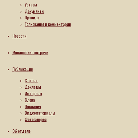
летия
Уставы
Документы
канонизации
Правила
святой
Толкования и комментарии
и 60-
Новости
летия
со
Монашеские встречи
дня
ее
Публикации
кончины
Статьи
15.06.2026
Доклады
15.06.2026
Интервью
Читать
Слова
далее
Послания
Искать для:
Видеоматериалы
Поиск
Фотогалерея
Метки
Об отделе
Вселенское православие
Интересные факты