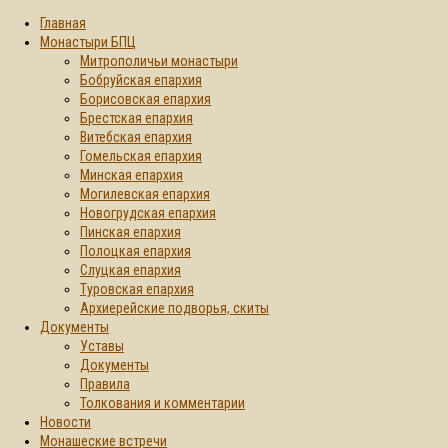
Главная
Монастыри БПЦ
Митрополичьи монастыри
Бобруйская епархия
Борисовская епархия
Брестская епархия
Витебская епархия
Гомельская епархия
Минская епархия
Могилевская епархия
Новогрудская епархия
Пинская епархия
Полоцкая епархия
Слуцкая епархия
Туровская епархия
Архиерейские подворья, скиты
Документы
Уставы
Документы
Правила
Толкования и комментарии
Новости
Монашеские встречи