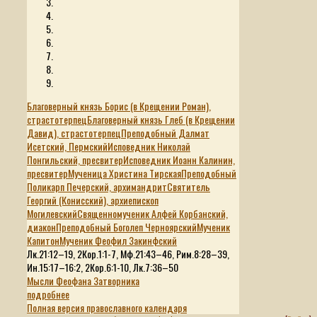
Благоверный князь Борис (в Крещении Роман),
страстотерпец
Благоверный князь Глеб (в Крещении
Давид), страстотерпец
Преподобный Далмат
Исетский, Пермский
Исповедник Николай
Понгильский, пресвитер
Исповедник Иоанн Калинин,
пресвитер
Мученица Христина Тирская
Преподобный
Поликарп Печерский, архимандрит
Святитель
Георгий (Конисский), архиепископ
Могилевский
Священномученик Алфей Корбанский,
диакон
Преподобный Боголеп Черноярский
Мученик
Капитон
Мученик Феофил Закинфский
Лк.21:12–19, 2Кор.1:1-7, Мф.21:43–46, Рим.8:28–39,
Ин.15:17–16:2, 2Кор.6:1-10, Лк.7:36–50
Мысли Феофана Затворника
подробнее
Полная версия православного календаря