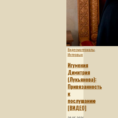
Видеоматериалы
,
Интервью
Игумения
Димитрия
(Лукьянова):
Привязанность
к
послушанию
[ВИДЕО]