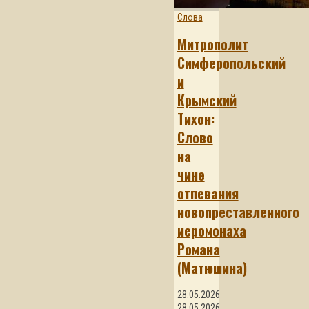
Слова
Митрополит
Симферопольский
и
Крымский
Тихон:
Слово
на
чине
отпевания
новопреставленного
иеромонаха
Романа
(Матюшина)
28.05.2026
28.05.2026