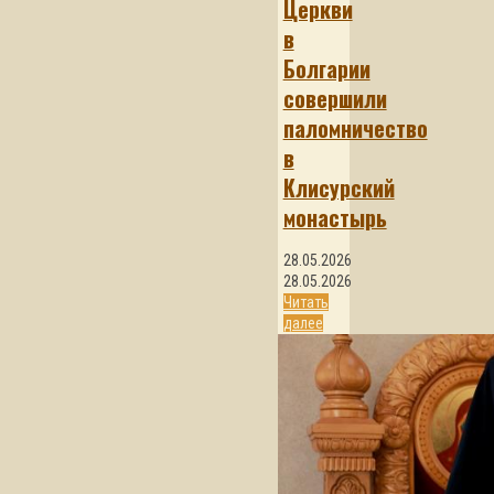
Церкви
в
Болгарии
совершили
паломничество
в
Клисурский
монастырь
28.05.2026
28.05.2026
Читать
далее