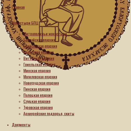
Главная
Слова
Монастыри БПЦ
Настоятельница
Митрополичьи монастыри
Гродненского
Бобруйская епархия
Борисовская епархия
монастыря
Брестская епархия
игумения
Витебская епархия
Гавриила
Гомельская епархия
(Глухова)
Минская епархия
Могилевская епархия
поздравила
Новогрудская епархия
настоятельницу
Пинская епархия
Дивеевского
Полоцкая епархия
Слуцкая епархия
монастыря
Туровская епархия
с 80-
Архиерейские подворья, скиты
летием
Документы
28.05.2026