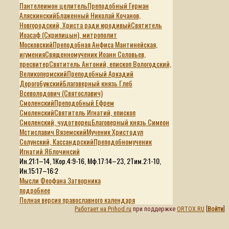
Пантелеимон целитель
Преподобный Герман
Аляскинский
Блаженный Николай Кочанов,
Новгородский, Христа ради юродивый
Святитель
Иоасаф (Скрипицын), митрополит
Московский
Преподобная Анфиса Мантинейская,
игумения
Священномученик Иоанн Соловьев,
пресвитер
Святитель Антоний, епископ Вологодский,
Великопермский
Преподобный Аркадий
Дорогобужский
Благоверный князь Глеб
Всеволодович (Святославич)
Смоленский
Преподобный Ефрем
Смоленский
Святитель Игнатий, епископ
Смоленский, чудотворец
Благоверный князь Симеон
Мстиславич Вяземский
Мученик Христодул
Солунский, Кассандрский
Преподобномученик
Игнатий Яблочинсий
Ин.21:1–14, 1Кор.4:9-16, Мф.17:14–23, 2Тим.2:1-10,
Ин.15:17–16:2
Мысли Феофана Затворника
подробнее
Полная версия православного календаря
Работает на Prihod.ru
при поддержке
ORTOX.RU
[
Войти
]