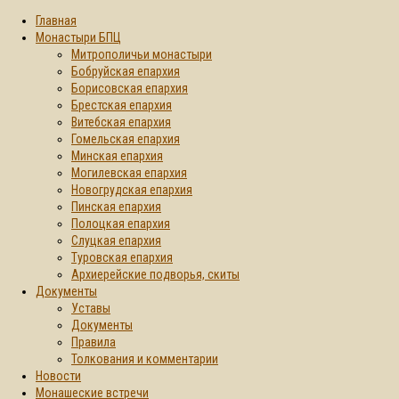
Главная
Монастыри БПЦ
Митрополичьи монастыри
Бобруйская епархия
Борисовская епархия
Брестская епархия
Витебская епархия
Гомельская епархия
Минская епархия
Могилевская епархия
Новогрудская епархия
Пинская епархия
Полоцкая епархия
Слуцкая епархия
Туровская епархия
Архиерейские подворья, скиты
Документы
Уставы
Документы
Правила
Толкования и комментарии
Новости
Монашеские встречи