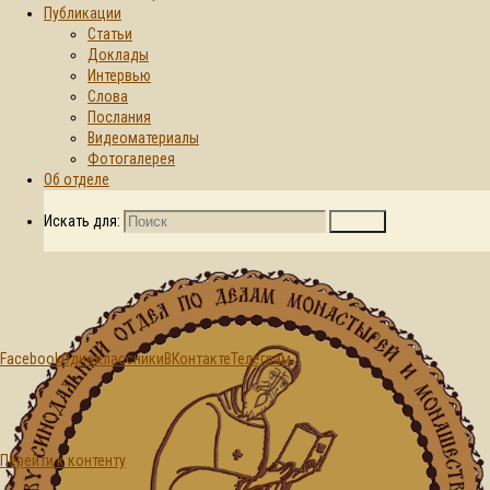
Публикации
Статьи
Главная страница
Доклады
2026
Май
28
© 2015-2026. Синодальный отдел по
Интервью
делам монастырей и монашеству БПЦ
День:
Слова
Послания
Видеоматериалы
28.05.2026
Фотогалерея
Об отделе
Искать для:
Поиск
Facebook
Одноклассники
ВКонтакте
Телеграм
Перейти к контенту