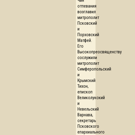
Чин
отпевания
возглавил
митрополит
Псковский
и
Порховский
Матфей.
Его
Высокопреосвященству
сослужили
митрополит
Симферопольский
и
Крымский
Тихон,
епископ
Великолукский
и
Невельский
Варнава,
секретарь
Псковского
епархиального