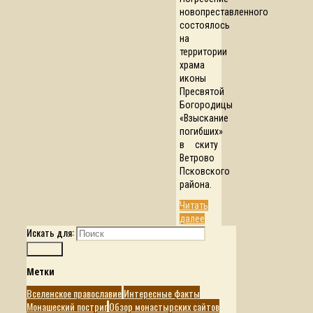
новопреставленного
состоялось
на
территории
храма
иконы
Пресвятой
Богородицы
«Взыскание
погибших»
в скиту
Ветрово
Псковского
района.
Читать
далее
Искать для:
Поиск
Метки
Вселенское православие
Интересные факты
Монашеский постриг
Обзор монастырских сайтов