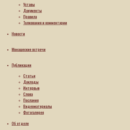
Уставы
29.05.2026
Документы
На сайте
Правила
Рождество-
Толкования и комментарии
Богородичного
митрополичьего
Новости
женского
монастыря
в городе
Монашеские встречи
Гродно
опубликовано
поздравление
Публикации
от имени
настоятельницы
Статьи
обители
Доклады
игумении
Интервью
Гавриилы
Слова
(Глуховой)
Послания
по
Видеоматериалы
случаю
Фотогалерея
80-летия
со дня
Об отделе
рождения
настоятельницы