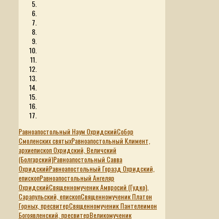
Равноапостольный Наум Охридский
Собор
Смоленских святых
Равноапостольный Климент,
архиепископ Охридский, Величский
(Болгарский)
Равноапостольный Савва
Охридский
Равноапостольный Горазд Охридский,
епископ
Равноапостольный Ангеляр
Охридский
Священномученик Амвросий (Гудко),
Сарапульский, епископ
Священномученик Платон
Горных, пресвитер
Священномученик Пантелеимон
Богоявленский, пресвитер
Великомученик