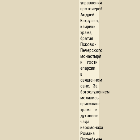
управления
протоиерей
Андрей
Вахрушев,
клирики
храма,
братия
Псково-
Печерского
монастыря
и гости
епархии
в
священном
сане. За
богослужением
молились
прихожане
храма и
духовные
чада
иеромонаха
Романа.
Погребение