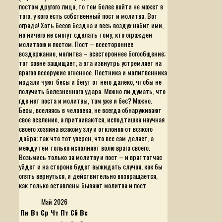
постом другого лица, то тем более войти не может в
того, у кого есть собственный пост и молитва. Вот
ограда! Хоть бесов бездна и весь воздух набит ими,
но ничего не смогут сделать тому, кто огражден
молитвою и постом. Пост – всестороннее
воздержание, молитва – всестороннее богообщение;
тот совне защищает, а эта извнутрь устремляет на
врагов всеоружие огненное. Постника и молитвенника
издали чуют бесы и бегут от него далеко, чтобы не
получить болезненного удара. Можно ли думать, что
где нет поста и молитвы, там уже и бес? Можно.
Бесы, вселяясь в человека, не всегда обнаруживают
свое вселение, а притаиваются, исподтишка научная
своего хозяина всякому злу и отклоняя от всякого
добра; так что тот уверен, что все сам делает, а
между тем только исполняет волю врага своего.
Возьмись только за молитву и пост – и враг тотчас
уйдет и на стороне будет выжидать случая, как бы
опять вернуться, и действительно возвращается,
как только оставлены бывают молитва и пост.
Май 2026
Пн
Вт
Ср
Чт
Пт
Сб
Вс