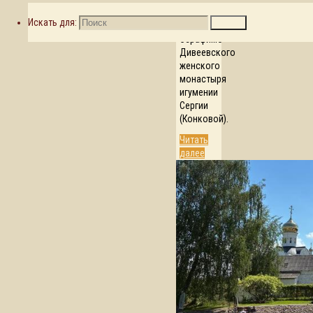
Свято-
Искать для:
Поиск
Троицкого
Серафимо-
Дивеевского
женского
монастыря
игумении
Сергии
(Конковой).
Читать
далее