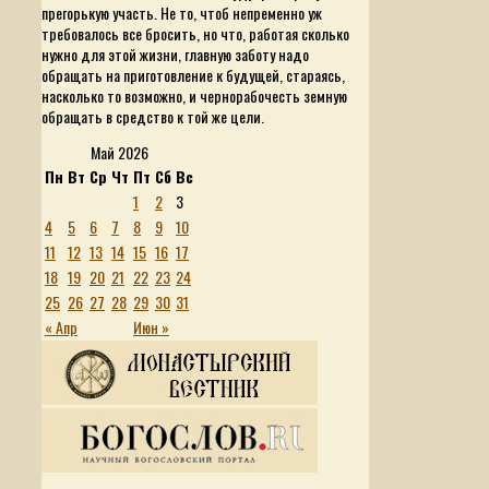
прегорькую участь. Не то, чтоб непременно уж
требовалось все бросить, но что, работая сколько
нужно для этой жизни, главную заботу надо
обращать на приготовление к будущей, стараясь,
насколько то возможно, и чернорабочесть земную
обращать в средство к той же цели.
Май 2026
Пн
Вт
Ср
Чт
Пт
Сб
Вс
1
2
3
4
5
6
7
8
9
10
11
12
13
14
15
16
17
18
19
20
21
22
23
24
25
26
27
28
29
30
31
« Апр
Июн »