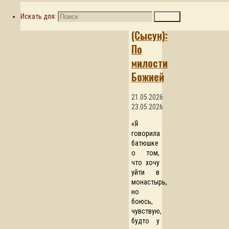
Игумения
Искать для:
Поиск
Елисавета
(Сысун):
По
милости
Божией
21.05.2026
23.05.2026
«Я
говорила
батюшке
о том,
что хочу
уйти в
монастырь,
но
боюсь,
чувствую,
будто у