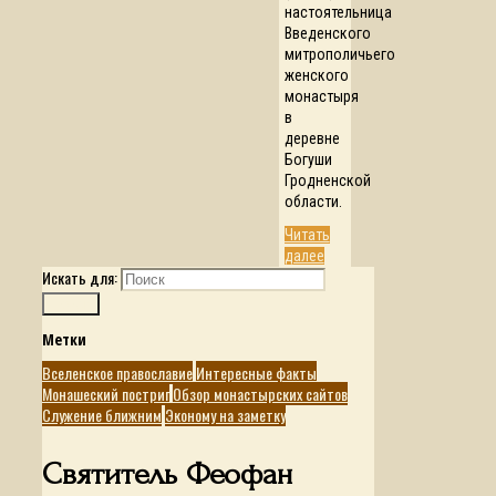
настоятельница
Введенского
митрополичьего
женского
монастыря
в
деревне
Богуши
Гродненской
области.
Читать
далее
Искать для:
Поиск
Метки
Вселенское православие
Интересные факты
Монашеский постриг
Обзор монастырских сайтов
Служение ближним
Эконому на заметку
Святитель Феофан