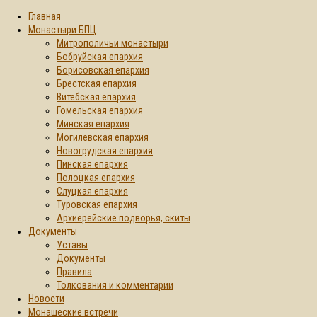
Главная
Монастыри БПЦ
Митрополичьи монастыри
Бобруйская епархия
Борисовская епархия
Брестская епархия
Витебская епархия
Гомельская епархия
Минская епархия
Могилевская епархия
Новогрудская епархия
Пинская епархия
Полоцкая епархия
Слуцкая епархия
Туровская епархия
Архиерейские подворья, скиты
Документы
Уставы
Документы
Правила
Толкования и комментарии
Новости
Монашеские встречи