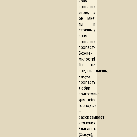
края
пропасти
стою, а
он мне:
ты и
стоишь у
края
пропасти,
пропасти
Божией
милости!
Ты не
представляешь,
какую
пропасть
любви
приготовил
для тебя
Господь!»
–
рассказывает
игумения
Елисавета
(Сысун),