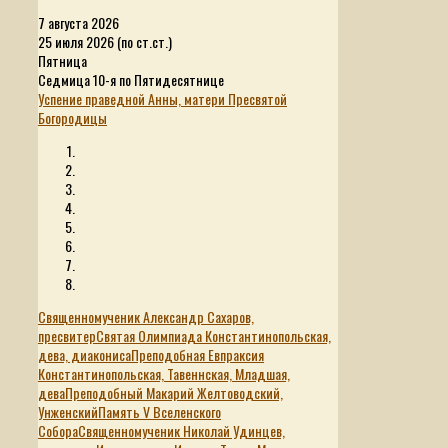
7 августа 2026
25 июля 2026 (по ст.ст.)
Пятница
Седмица 10-я по Пятидесятнице
Успение праведной Анны, матери Пресвятой
Богородицы
Священномученик Александр Сахаров,
пресвитер
Святая Олимпиада Константинопольская,
дева, диакониса
Преподобная Евпраксия
Константинопольская, Тавеннская, Младшая,
дева
Преподобный Макарий Желтоводский,
Унженский
Память V Вселенского
Собора
Священномученик Николай Удинцев,