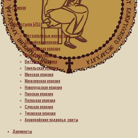
Главная
Новости
Монастыри БПЦ
В
Митрополичьи монастыри
Иоанно-
Бобруйская епархия
Борисовская епархия
Богословском
Брестская епархия
монастыре
Витебская епархия
в
Гомельская епархия
Домашанах
Минская епархия
Могилевская епархия
правящий
Новогрудская епархия
архиерей
Пинская епархия
Борисовской
Полоцкая епархия
Слуцкая епархия
епархии
Туровская епархия
возглавил
Архиерейские подворья, скиты
престольный
Документы
праздник