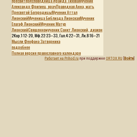
пресвитер
Исповедница Ираида Тихова
Мученик
Александр Фригиец, врач
Праведная Анна, мать
Пресвятой Богородицы
Мученик Аттал
Лионский
Мученица Библиада Лионская
Мученик
Епагаф Лионский
Мученик Матур
Лионский
Священномученик Санкт Лионский, диакон
2Кор.1:12-20, Мф.22:23–33, Гал.4:22–31, Лк.8:16–21
Мысли Феофана Затворника
подробнее
Полная версия православного календаря
Работает на Prihod.ru
при поддержке
ORTOX.RU
[
Войти
]