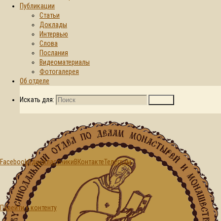
Публикации
Статьи
Главная страница
Доклады
2026
Май
21
© 2015-2026. Синодальный отдел по
Интервью
делам монастырей и монашеству БПЦ
День:
Слова
Послания
Видеоматериалы
21.05.2026
Фотогалерея
Об отделе
Искать для:
Поиск
Facebook
Одноклассники
ВКонтакте
Телеграм
Перейти к контенту