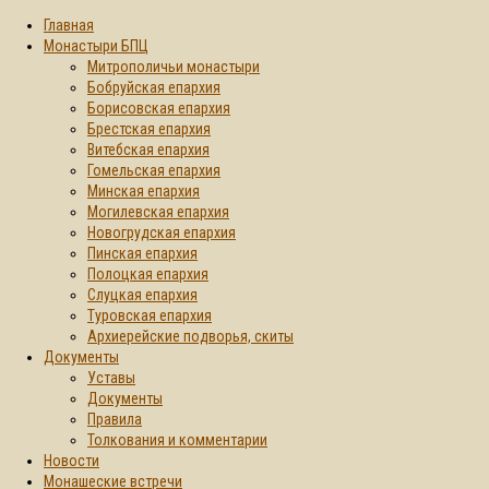
Главная
Монастыри БПЦ
Митрополичьи монастыри
Бобруйская епархия
Борисовская епархия
Брестская епархия
Витебская епархия
Гомельская епархия
Минская епархия
Могилевская епархия
Новогрудская епархия
Пинская епархия
Полоцкая епархия
Слуцкая епархия
Туровская епархия
Архиерейские подворья, скиты
Документы
Уставы
Документы
Правила
Толкования и комментарии
Новости
Монашеские встречи