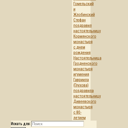
Гомельский
и
Жлобинский
Стефан
поздравил
настоятельницу
Кормянского
монастыря
с днем
рождения
Настоятельница
Гродненского
монастыря
игумения
Гавриила
(Глухова)
поздравила
настоятельницу
Дивеевского
монастыря
с 80-
летием
Искать для: