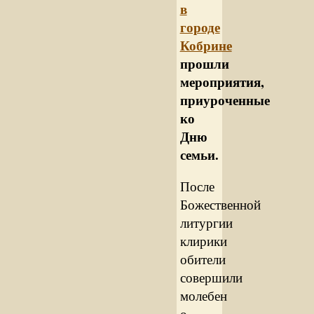
в
городе
Кобрине
прошли
мероприятия,
приуроченные
ко
Дню
семьи.
После
Божественной
литургии
клирики
обители
совершили
молебен
о