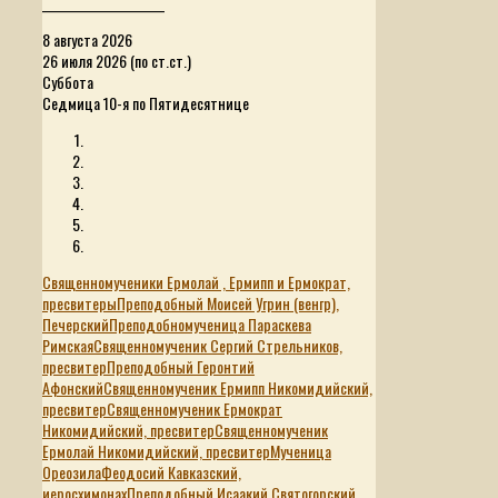
______________________
8 августа 2026
26 июля 2026 (по ст.ст.)
Суббота
Седмица 10-я по Пятидесятнице
Священномученики Ермолай , Ермипп и Ермократ,
пресвитеры
Преподобный Моисей Угрин (венгр),
Печерский
Преподобномученица Параскева
Римская
Священномученик Сергий Стрельников,
пресвитер
Преподобный Геронтий
Афонский
Священномученик Ермипп Никомидийский,
пресвитер
Священномученик Ермократ
Никомидийский, пресвитер
Священномученик
Ермолай Никомидийский, пресвитер
Мученица
Ореозила
Феодосий Кавказский,
иеросхимонах
Преподобный Исаакий Святогорский