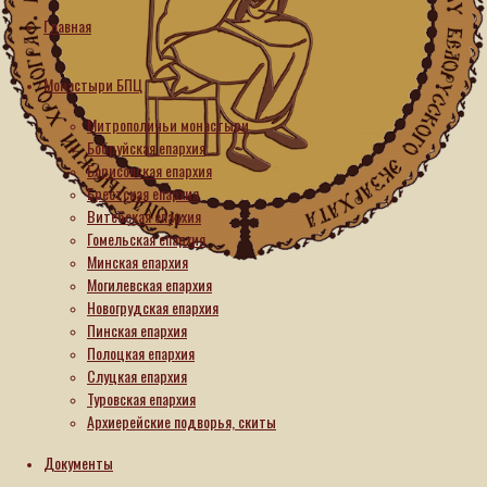
рыбалка
Главная
прошла
Монастыри БПЦ
на
Митрополичьи монастыри
монастырском
Бобруйская епархия
Борисовская епархия
пруду
Брестская епархия
Витебская епархия
в
Гомельская епархия
Минская епархия
Спасской
Могилевская епархия
Новогрудская епархия
обители
Пинская епархия
Полоцкая епархия
Кобрина
Слуцкая епархия
Туровская епархия
Архиерейские подворья, скиты
28.05.2026
28.05.2026
Документы
Служение
ближним