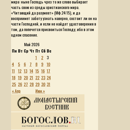
мира: ныне Господь чрез то же слово выбирает
часть свою из среды христианского мира.
«Читающий да разумеет»
(Мф.24:15), и да
восприимет заботу узнать наверно, состоит ли он на
части Господней, и если не найдет удостоверения в
том, да попечется присвоиться Господу, ибо в этом
одном спасение.
Май 2026
Пн
Вт
Ср
Чт
Пт
Сб
Вс
1
2
3
4
5
6
7
8
9
10
11
12
13
14
15
16
17
18
19
20
21
22
23
24
25
26
27
28
29
30
31
« Апр
Июн »