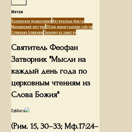
Поиск
Метки
Вселенское православие
Интересные факты
Монашеский постриг
Обзор монастырских сайтов
Служение ближним
Эконому на заметку
Святитель Феофан
Затворник "Мысли на
каждый день года по
церковным чтениям из
Слова Божия"
Суббота
(Рим. 15, 30–33; Мф.17:24–