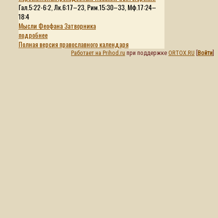
Гал.5:22-6:2, Лк.6:17–23, Рим.15:30–33, Мф.17:24–
18:4
Мысли Феофана Затворника
подробнее
Полная версия православного календаря
Работает на Prihod.ru
при поддержке
ORTOX.RU
[
Войти
]