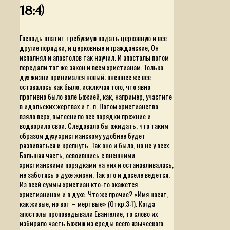
18:4)
Господь платит требуемую подать церковную и все
другие порядки, и церковные и гражданские, Он
исполнял и апостолов так научил. И апостолы потом
передали тот же закон и всем христианам. Только
дух жизни принимался новый; внешнее же все
оставалось как было, исключая того, что явно
противно было воле Божией, как, например, участите
в идольских жертвах и т. п. Потом христианство
взяло верх, вытеснило все порядки прежние и
водворило свои. Следовало бы ожидать, что таким
образом духу христианскому удобнее будет
развиваться и крепнуть. Так оно и было, но не у всех.
Большая часть, освоившись с внешними
христианскими порядками на них и останавливалась,
не заботясь о духе жизни. Так это и доселе ведется.
Из всей суммы христиан кто-то окажется
христианином и в духе. Что же прочие? «Имя носят,
как живые, но вот – мертвые» (Откр.3:1). Когда
апостолы проповедывали Евангелие, то слово их
избирало часть Божию из среды всего языческого