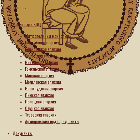
Главная
Новости
Монастыри БПЦ
В
Митрополичьи монастыри
День
Бобруйская епархия
Борисовская епархия
Независимости
Брестская епархия
Беларуси
Витебская епархия
в
Гомельская епархия
монастырях
Минская епархия
Могилевская епархия
прозвучит
Новогрудская епархия
праздничный
Пинская епархия
колокольный
Полоцкая епархия
Слуцкая епархия
звон
Туровская епархия
Архиерейские подворья, скиты
01.07.2026
01.07.2026
Документы
Читать
далее