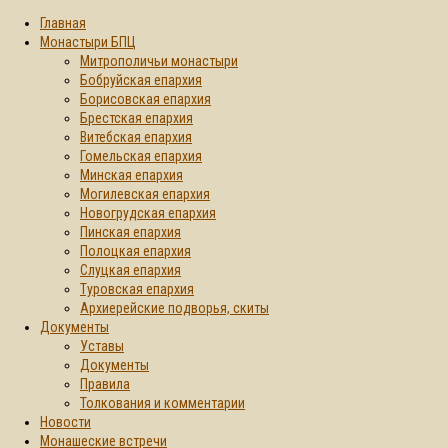
Главная
Монастыри БПЦ
Митрополичьи монастыри
Бобруйская епархия
Борисовская епархия
Брестская епархия
Витебская епархия
Гомельская епархия
Минская епархия
Могилевская епархия
Новогрудская епархия
Пинская епархия
Полоцкая епархия
Слуцкая епархия
Туровская епархия
Архиерейские подворья, скиты
Документы
Уставы
Документы
Правила
Толкования и комментарии
Новости
Монашеские встречи