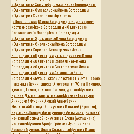
«Одигитрия» Христофоровская
Икона Богородицы
«Одигитрия» Супрасльская
Икона Богородицы
«Одигитрия Смоленская Игрицкая»
(«Песоченская»)
Икона Богородицы «Одигитрия»
Костромская
Икона Богородицы «Одигитрия»
Сергиевская (в Лавре)
Икона Богородицы
«Одигитрия» Ярославская
Икона Богородицы
«Одигитрия» Смоленская
Икона Богородицы
«Одигитрия Кирилло-Белозерская»
Икона
Богородицы «Одигитрия Устьнедумская»
Икона
Богородицы «Одигитрия Соловецкая»
Икона
Богородицы «Одигитрия Святогорская»
Икона
Богородицы «Одигитрия Аксайская»
Икона
Богородицы «Бугабашская»
Апостол от 70-ти Прохор
Никомидийский, епископ
Апостолы от 70-ти Никанор,
диакон, Тимон, епископ, Пармен, диакон
Мученик
Иулиан Далматский, Атинский
Мученик Евстафий
Анкирский
Мученик Акакий Апамейский,
Милетский
Преподобномученик Василий (Эрекаев),
иеромонах
Преподобномученица Анастасия (Камаева),
монахиня
Преподобномученица Елена (Асташкина),
монахиня
Мученик Арефа Ерёмкин
Мученик Иоанн
Ломакин
Мученик Иоанн Сельманов
Мученик Иоанн