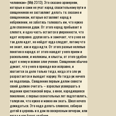
человекам»
(Мф.23:13). Это сказано архиереям,
которые и сами не учат народ спасительному пути и
священников не заставляют делать то; сказано и
священникам, которые оставляют народ в
небрежении, не заботясь толковать им, что нужно
для спасенная души. От этого народ пребывает в
слепоте, и одна часть остается в уверенности, что
идет исправно; другая хоть и замечает, что у нее не
так дело идет, но нейдет куда следует, потому что
не знает, как и куда идти. От этого разные нелепые
понятия в народе; от этого находят у него прием и
раскольники, и молоканы, и хлысты, от этого удобно
идет к нему и всякое злое учение. Священник обычно
думает, что у него в приходе все исправно, и
хватается за дело только тогда, когда это зло уж
разрастается и выходит наружу. Но тогда уж ничего
не поделаешь. Священник первым делом совести
своей должен считать – взрослых усовершать в
ведении христианской веры, а юное, народившееся
поколение, с первых сознательных лет подготовлять,
толкуя им, что нужно и можно им знать. Школ нечего
дожидаться. Это надо делать словесно, собирая
детей в церковь и в дом по воскресным вечерам, или
когда и как будет удобнее.