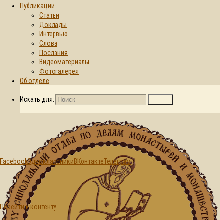
Публикации
Статьи
Главная страница
Доклады
2026
Июль
01
© 2015-2026. Синодальный отдел по
Интервью
делам монастырей и монашеству БПЦ
День:
Слова
Послания
Видеоматериалы
01.07.2026
Фотогалерея
Об отделе
Искать для:
Поиск
Facebook
Одноклассники
ВКонтакте
Телеграм
Перейти к контенту