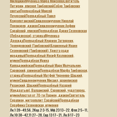
Милёшкин
Мученица Мавра Моисеева
Святитель
Питирим, епископ Тамбовский
Собор Тамбовских
святых
Преподобный Моисей
Печерский
Преподобный Павел
Ксиропотамский
Священномученик Николай
Пономарев, диакон
Священномученик Анфим
Сарайский, епископ
Преподобная Дария Сезеновская
(Лебедянская), старица
Мученица
Дросида
Преподобный Иларион Затворник,
Троекуровский (Тамбовский)
Блаженный Иоанн
Сезеновский (Тамбовский), Христа ради
юродивый
Преподобный Иосиф Козловский,
игумен
Преподобная Ирина
Каппадокийская
Преподобный Марк Молчальник,
Саровский, схимонах
Преподобная Марфа Тамбовская,
старица
Преподобный Матфей Чернеево-Шацкий,
игумен
Священномученик Мисаил, архиепископ
Рязанский, Шацкий
Преподобный Назарий
(Кондратьев), Валаамский, Саровский, чудотворец,
игумен
Апостол от 70-ти Пармен, диакон
Святитель
Серапион, митрополит Сарайский
Преподобная
Серафима Сезеновская, игумения
Лк.1:39–49,56, 2Кор.2:3-15, Мф.23:13–22, Флп.2:5–11,
Лк.10:38–42,11:27–28, Евр.13:17–21, Лк.6:17–23