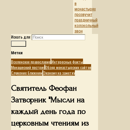
в
монастырях
прозвучит
праздничный
колокольный
звон
Искать для:
Поиск
Метки
Вселенское православие
Интересные факты
Монашеский постриг
Обзор монастырских сайтов
Служение ближним
Эконому на заметку
Святитель Феофан
Затворник "Мысли на
каждый день года по
церковным чтениям из