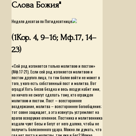
Слова Божия"
Неделя десятая по Пятидесятнице
(1Кор. 4, 9–16; Мф.17, 14–
23)
«Сей род изгоняется только молитвою и постом»
(Мф.17:21). Если сей род изгоняется молитвою и
постом другого лица, то тем более войти не может в
того, у кого есть собственный пост и молитва. Вот
ограда! Хоть бесов бездна и весь воздух набит ими,
но ничего не смогут сделать тому, кто огражден
молитвою и постом. Пост – всестороннее
воздержание, молитва – всестороннее богообщение;
тот совне защищает, а эта извнутрь устремляет на
врагов всеоружие огненное. Постника и молитвенника
издали чуют бесы и бегут от него далеко, чтобы не
получить болезненного удара. Можно ли думать, что
где нет поста и молитвы, там уже и бес? Можно.