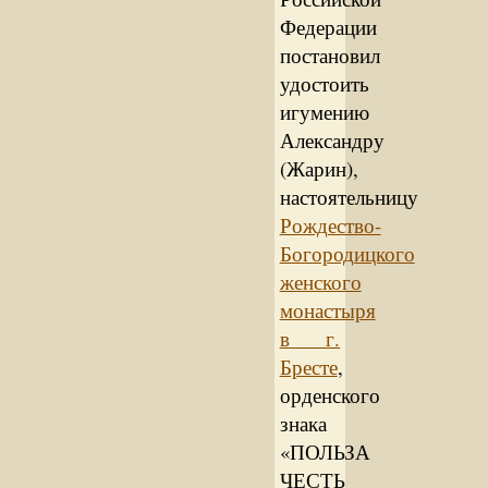
Федерации
постановил
удостоить
игумению
Александру
(Жарин),
настоятельницу
Рождество-
Богородицкого
женского
монастыря
в г.
Бресте
,
орденского
знака
«ПОЛЬЗА
ЧЕСТЬ