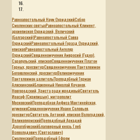
Равноапостольный Наум Охридский
Собор
Смоленских святых
Равноапостольный Климент,
архиепископ Охридский, Величский
(Болгарский)
Равноапостольный Савва
Охридский
Равноапостольный Горазд Охридский,
епископ
Равноапостольный Ангеляр
Охридский
Священномученик Амвросий (Гудко),
Сарапульский, епископ
Священномученик Платон
Горных, пресвитер
Священномученик Пантелеимон
Богоявленский, пресвитер
Великомученик
Пантелеимон целитель
Преподобный Герман
Аляскинский
Блаженный Николай Кочанов,
Новгородский, Христа ради юродивый
Святитель
Иоасаф (Скрипицын), митрополит
Московский
Преподобная Анфиса Мантинейская,
игумения
Священномученик Иоанн Соловьев,
пресвитер
Святитель Антоний, епископ Вологодский,
Великопермский
Преподобный Аркадий
Дорогобужский
Благоверный князь Глеб
Всеволодович (Святославич)
Смоленский
Преподобный Ефрем