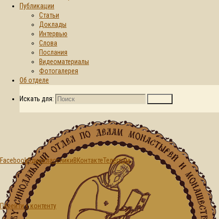
Публикации
Статьи
Главная страница
Доклады
Новости
© 2015-2026. Синодальный отдел по
Интервью
Игумения
делам монастырей и монашеству БПЦ
Слова
Александра
Послания
(Жарин)
Видеоматериалы
награждена
Фотогалерея
орденским
Об отделе
знаком «ПОЛЬЗА
ЧЕСТЬ И СЛАВА» I
Искать для:
Поиск
степени
Facebook
Одноклассники
ВКонтакте
Телеграм
Новости
Перейти к контенту
Игумения