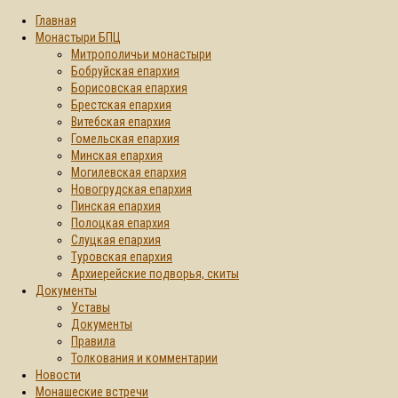
Главная
Монастыри БПЦ
Митрополичьи монастыри
Бобруйская епархия
Борисовская епархия
Брестская епархия
Витебская епархия
Гомельская епархия
Минская епархия
Могилевская епархия
Новогрудская епархия
Пинская епархия
Полоцкая епархия
Слуцкая епархия
Туровская епархия
Архиерейские подворья, скиты
Документы
Уставы
Документы
Правила
Толкования и комментарии
Новости
Монашеские встречи