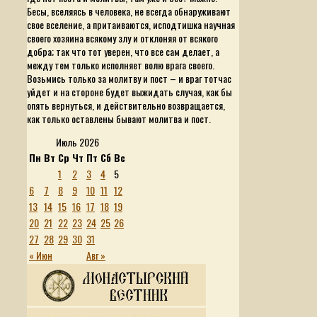
Бесы, вселяясь в человека, не всегда обнаруживают
свое вселение, а притаиваются, исподтишка научная
своего хозяина всякому злу и отклоняя от всякого
добра; так что тот уверен, что все сам делает, а
между тем только исполняет волю врага своего.
Возьмись только за молитву и пост – и враг тотчас
уйдет и на стороне будет выжидать случая, как бы
опять вернуться, и действительно возвращается,
как только оставлены бывают молитва и пост.
Июль 2026
Пн
Вт
Ср
Чт
Пт
Сб
Вс
1
2
3
4
5
6
7
8
9
10
11
12
13
14
15
16
17
18
19
20
21
22
23
24
25
26
27
28
29
30
31
« Июн
Авг »