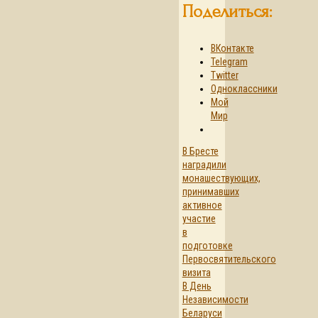
Поделиться:
ВКонтакте
Telegram
Twitter
Одноклассники
Мой
Мир
В Бресте
наградили
монашествующих,
принимавших
активное
участие
в
подготовке
Первосвятительского
визита
В День
Независимости
Беларуси