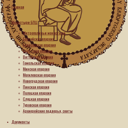
Александра
Главная
(Жарин)
Монастыри БПЦ
награждена
Митрополичьи монастыри
орденским
Бобруйская епархия
Борисовская епархия
знаком
Брестская епархия
Витебская епархия
«ПОЛЬЗА
Гомельская епархия
Минская епархия
ЧЕСТЬ
Могилевская епархия
Новогрудская епархия
И
Пинская епархия
Полоцкая епархия
СЛАВА»
Слуцкая епархия
Туровская епархия
I
Архиерейские подворья, скиты
степени
Документы