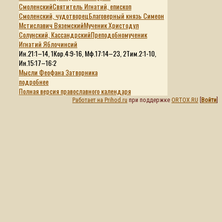
Смоленский
Святитель Игнатий, епископ
Смоленский, чудотворец
Благоверный князь Симеон
Мстиславич Вяземский
Мученик Христодул
Солунский, Кассандрский
Преподобномученик
Игнатий Яблочинсий
Ин.21:1–14, 1Кор.4:9-16, Мф.17:14–23, 2Тим.2:1-10,
Ин.15:17–16:2
Мысли Феофана Затворника
подробнее
Полная версия православного календаря
Работает на Prihod.ru
при поддержке
ORTOX.RU
[
Войти
]