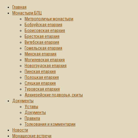
Главная
Монастыри БПЦ
Митрополичьи монастыри
Бобруйская епархия
Борисовская епархия
Брестская епархия
Витебская епархия
Гомельская епархия
Минская епархия
Могилевская епархия
Новогрудская епархия
Пинская епархия
Полоцкая епархия
Слуцкая епархия
Туровская епархия
Архиерейские подворья, скиты
Документы
Уставы
Документы
Правила
Толкования и комментарии
Новости
Монашеские встречи