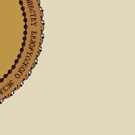
нашеские конференции и встречи
 Оршанском Успенском женском монастыре прошло 
пархии
12.2023
16.08.2024
тать далее
альный отдел по делам монастырей и монашеству БПЦ