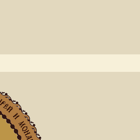
аница
2023
Декабрь
22
ь: 22.12.2023