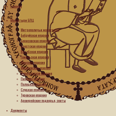
Суббота
Главная
(Рим. 15, 30–33; Мф.17:24–
Монастыри БПЦ
18:4)
Мо
Митрополичьи монастыри
Бобруйская епархия
В
Господь платит требуемую подать церковную и все
Борисовская епархия
другие порядки, и церковные и гражданские, Он
е
Брестская епархия
исполнял и апостолов так научил. И апостолы потом
Витебская епархия
передали тот же закон и всем христианам. Только
22.
Гомельская епархия
дух жизни принимался новый; внешнее же все
Чи
Минская епархия
оставалось как было, исключая того, что явно
2015-2026. Синод
Могилевская епархия
противно было воле Божией, как, например, участите
в идольских жертвах и т. п. Потом христианство
Новогрудская епархия
взяло верх, вытеснило все порядки прежние и
Пинская епархия
водворило свои. Следовало бы ожидать, что таким
Полоцкая епархия
образом духу христианскому удобнее будет
Слуцкая епархия
развиваться и крепнуть. Так оно и было, но не у всех.
Туровская епархия
Большая часть, освоившись с внешними
Архиерейские подворья, скиты
христианскими порядками на них и останавливалась,
не заботясь о духе жизни. Так это и доселе ведется.
Документы
Из всей суммы христиан кто-то окажется