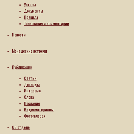
христианином и в духе. Что же прочие? «Имя носят,
Уставы
как живые, но вот – мертвые» (Откр.3:1). Когда
Документы
апостолы проповедывали Евангелие, то слово их
Правила
избирало часть Божию из среды всего языческого
Толкования и комментарии
мира: ныне Господь чрез то же слово выбирает
часть свою из среды христианского мира.
Новости
«Читающий да разумеет»
(Мф.24:15), и да
восприимет заботу узнать наверно, состоит ли он на
части Господней, и если не найдет удостоверения в
Монашеские встречи
том, да попечется присвоиться Господу, ибо в этом
одном спасение.
Публикации
Декабрь 2023
Пн
Вт
Ср
Чт
Пт
Сб
Вс
Статьи
1
2
3
Доклады
4
5
6
7
8
9
10
Интервью
11
12
13
14
15
16
17
Слова
18
19
20
21
22
23
24
Послания
25
26
27
28
29
30
31
Видеоматериалы
Фотогалерея
« Ноя
Янв »
Об отделе