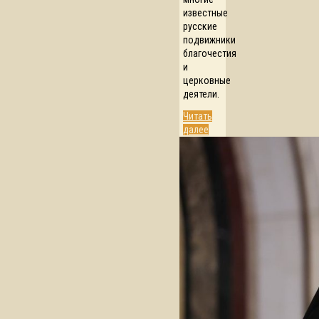
известные
русские
подвижники
благочестия
и
церковные
деятели.
Читать
далее