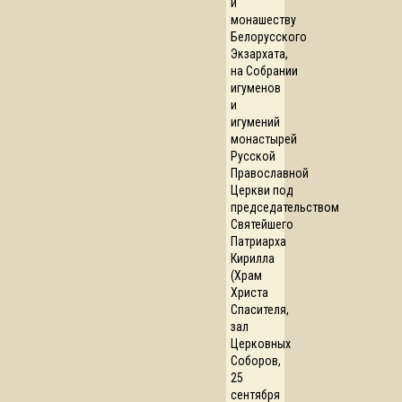
и
монашеству
Белорусского
Экзархата,
на Собрании
игуменов
и
игумений
монастырей
Русской
Православной
Церкви под
председательством
Святейшего
Патриарха
Кирилла
(Храм
Христа
Спасителя,
зал
Церковных
Соборов,
25
сентября