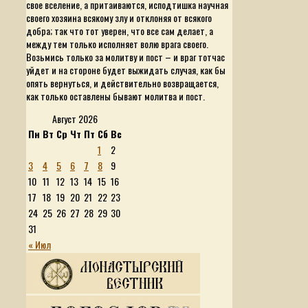
свое вселение, а притаиваются, исподтишка научная
своего хозяина всякому злу и отклоняя от всякого
добра; так что тот уверен, что все сам делает, а
между тем только исполняет волю врага своего.
Возьмись только за молитву и пост – и враг тотчас
уйдет и на стороне будет выжидать случая, как бы
опять вернуться, и действительно возвращается,
как только оставлены бывают молитва и пост.
Август 2026
Пн
Вт
Ср
Чт
Пт
Сб
Вс
1
2
3
4
5
6
7
8
9
10
11
12
13
14
15
16
17
18
19
20
21
22
23
24
25
26
27
28
29
30
31
« Июл