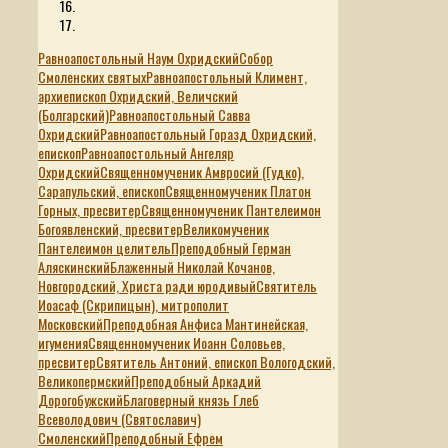
Равноапостольный Наум Охридский
Собор
Смоленских святых
Равноапостольный Климент,
архиепископ Охридский, Величский
(Болгарский)
Равноапостольный Савва
Охридский
Равноапостольный Горазд Охридский,
епископ
Равноапостольный Ангеляр
Охридский
Священномученик Амвросий (Гудко),
Сарапульский, епископ
Священномученик Платон
Горных, пресвитер
Священномученик Пантелеимон
Богоявленский, пресвитер
Великомученик
Пантелеимон целитель
Преподобный Герман
Аляскинский
Блаженный Николай Кочанов,
Новгородский, Христа ради юродивый
Святитель
Иоасаф (Скрипицын), митрополит
Московский
Преподобная Анфиса Мантинейская,
игумения
Священномученик Иоанн Соловьев,
пресвитер
Святитель Антоний, епископ Вологодский,
Великопермский
Преподобный Аркадий
Дорогобужский
Благоверный князь Глеб
Всеволодович (Святославич)
Смоленский
Преподобный Ефрем