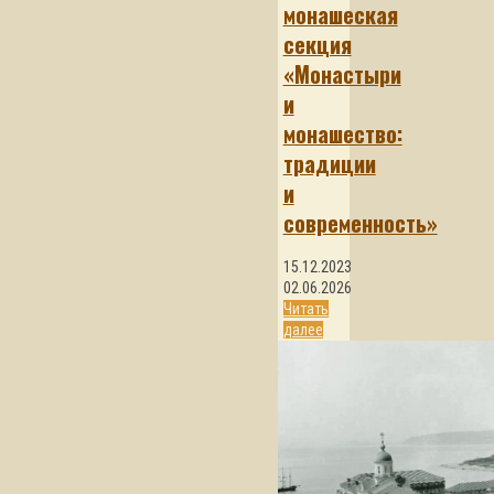
монашеская
секция
«Монастыри
и
монашество:
традиции
и
современность»
15.12.2023
02.06.2026
Читать
далее