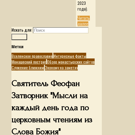
2023
года).
Читать
далее
Искать для:
Поиск
Метки
Вселенское православие
Интересные факты
Монашеский постриг
Обзор монастырских сайтов
Служение ближним
Эконому на заметку
Святитель Феофан
Затворник "Мысли на
каждый день года по
церковным чтениям из
Слова Божия"