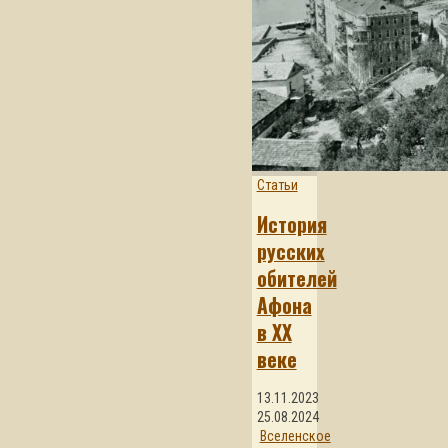
Статьи
История
русских
обителей
Афона
в XX
веке
13.11.2023
25.08.2024
Вселенское