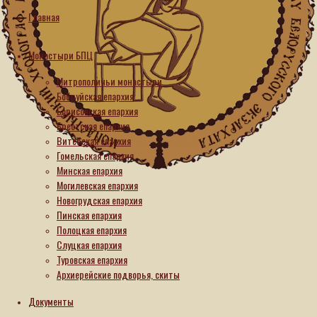
Главная
Монастыри БПЦ
Митрополичьи монастыри
Бобруйская епархия
Монашеские
Борисовская епархия
конференции
Брестская епархия
и
Витебская епархия
встречи
Гомельская епархия
Минская епархия
В
Могилевская епархия
Оршанском
Новогрудская епархия
Успенском
Пинская епархия
Полоцкая епархия
женском
Слуцкая епархия
монастыре
Туровская епархия
прошло
Архиерейские подворья, скиты
собрание
Документы
монашествующих