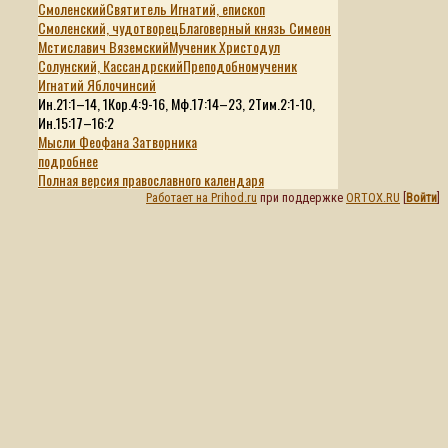
Смоленский
Святитель Игнатий, епископ
Смоленский, чудотворец
Благоверный князь Симеон
Мстиславич Вяземский
Мученик Христодул
Солунский, Кассандрский
Преподобномученик
Игнатий Яблочинсий
Ин.21:1–14, 1Кор.4:9-16, Мф.17:14–23, 2Тим.2:1-10,
Ин.15:17–16:2
Мысли Феофана Затворника
подробнее
Полная версия православного календаря
Работает на Prihod.ru
при поддержке
ORTOX.RU
[
Войти
]