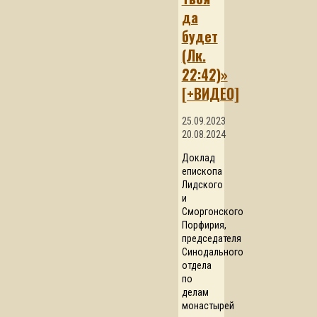
да
будет
(Лк.
22:42)»
[+ВИДЕО]
25.09.2023
20.08.2024
Доклад
епископа
Лидского
и
Сморгонского
Порфирия,
председателя
Синодального
отдела
по
делам
монастырей