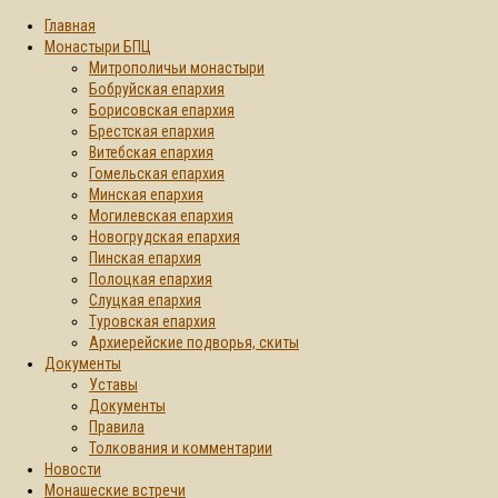
Главная
Монастыри БПЦ
Митрополичьи монастыри
Бобруйская епархия
Борисовская епархия
Брестская епархия
Витебская епархия
Гомельская епархия
Минская епархия
Могилевская епархия
Новогрудская епархия
Пинская епархия
Полоцкая епархия
Слуцкая епархия
Туровская епархия
Архиерейские подворья, скиты
Документы
Уставы
Документы
Правила
Толкования и комментарии
Новости
Монашеские встречи