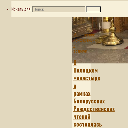
Искать для:
Поиск
Монашеские
конференции
и
встречи
В
Полоцком
монастыре
в
рамках
Белорусских
Рождественских
чтений
состоялась