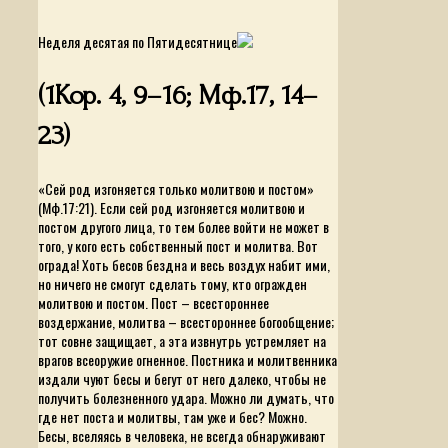
Неделя десятая по Пятидесятнице
(1Кор. 4, 9–16; Мф.17, 14–
23)
«Сей род изгоняется только молитвою и постом»
(Мф.17:21). Если сей род изгоняется молитвою и
постом другого лица, то тем более войти не может в
того, у кого есть собственный пост и молитва. Вот
ограда! Хоть бесов бездна и весь воздух набит ими,
но ничего не смогут сделать тому, кто огражден
молитвою и постом. Пост – всестороннее
воздержание, молитва – всестороннее богообщение;
тот совне защищает, а эта извнутрь устремляет на
врагов всеоружие огненное. Постника и молитвенника
издали чуют бесы и бегут от него далеко, чтобы не
получить болезненного удара. Можно ли думать, что
где нет поста и молитвы, там уже и бес? Можно.
Бесы, вселяясь в человека, не всегда обнаруживают