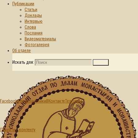
Публикации
Статьи
Главная страница
Доклады
2023
© 2015-2026. Синодальный отдел по
Интервью
делам монастырей и монашеству БПЦ
Год:
Слова
Послания
Видеоматериалы
2023
Фотогалерея
Об отделе
Искать для:
Поиск
Facebook
Одноклассники
ВКонтакте
Телеграм
Перейти к контенту