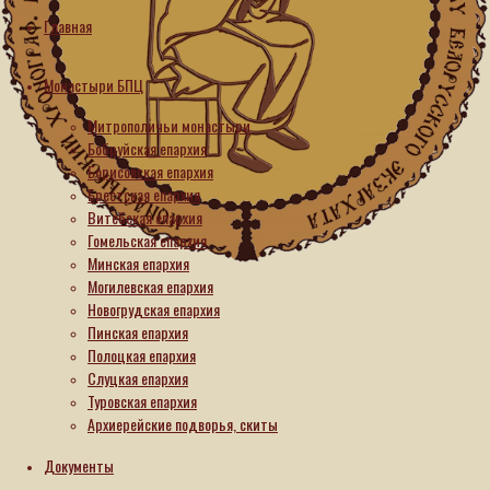
Никольском
Главная
монастыре
Монастыри БПЦ
Гомеля
Митрополичьи монастыри
молитвенно
Бобруйская епархия
Борисовская епархия
почтили
Брестская епархия
Витебская епархия
память
Гомельская епархия
Минская епархия
первого
Могилевская епархия
Новогрудская епархия
Гомельского
Пинская епархия
Полоцкая епархия
епископа
Слуцкая епархия
Туровская епархия
Архиерейские подворья, скиты
06.07.2026
06.07.2026
Документы