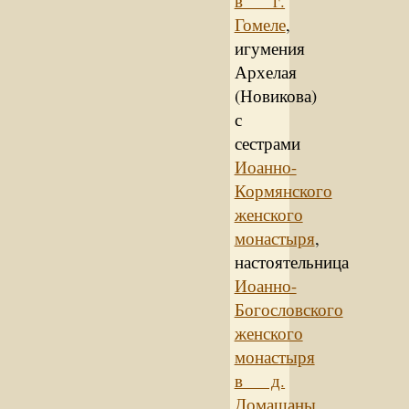
в г.
Гомеле
,
игумения
Архелая
(Новикова)
с
сестрами
Иоанно-
Кормянского
женского
монастыря
,
настоятельница
Иоанно-
Богословского
женского
монастыря
в д.
Домашаны