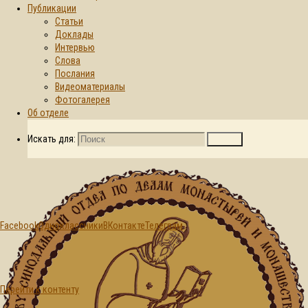
Публикации
Статьи
Главная страница
Доклады
Новости
В
© 2015-2026. Синодальный отдел по
Интервью
Никольском
делам монастырей и монашеству БПЦ
Слова
монастыре
Послания
Гомеля
Видеоматериалы
молитвенно
Фотогалерея
почтили память
Об отделе
первого
Гомельского
Искать для:
Поиск
епископа
Facebook
Одноклассники
ВКонтакте
Телеграм
Новости
Перейти к контенту
В