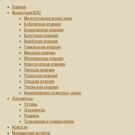
Главная
Монастыри БПЦ
Митрополичьи монастыри
Бобруйская епархия
Борисовская епархия
Брестская епархия
Витебская епархия
Гомельская епархия
Минская епархия
Могилевская епархия
Новогрудская епархия
Пинская епархия
Полоцкая епархия
Слуцкая епархия
Туровская епархия
Архиерейские подворья, скиты
Документы
Уставы
Документы
Правила
Толкования и комментарии
Новости
Монашеские встречи