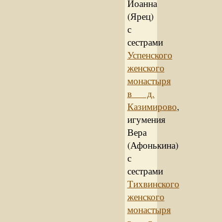
Иоанна
(Ярец)
с
сестрами
Успенского
женского
монастыря
в д.
Казимирово
,
игумения
Вера
(Афонькина)
с
сестрами
Тихвинского
женского
монастыря