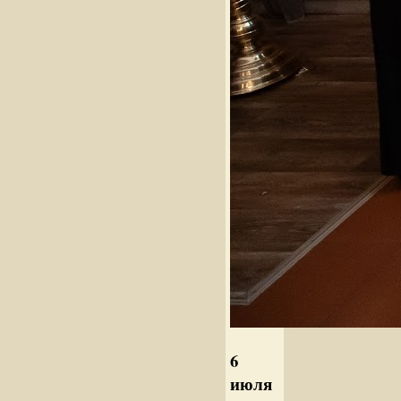
6
июля