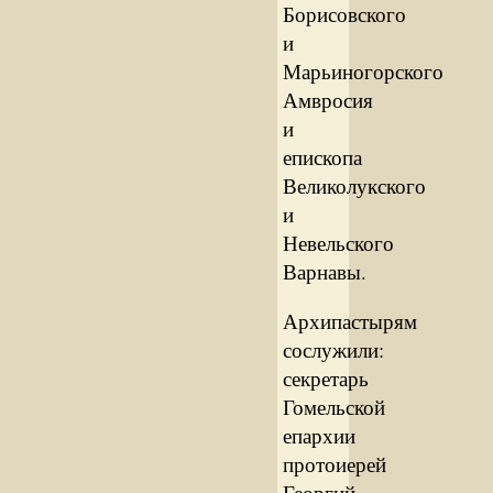
Борисовского
и
Марьиногорского
Амвросия
и
епископа
Великолукского
и
Невельского
Варнавы.
Архипастырям
сослужили:
секретарь
Гомельской
епархии
протоиерей
Георгий