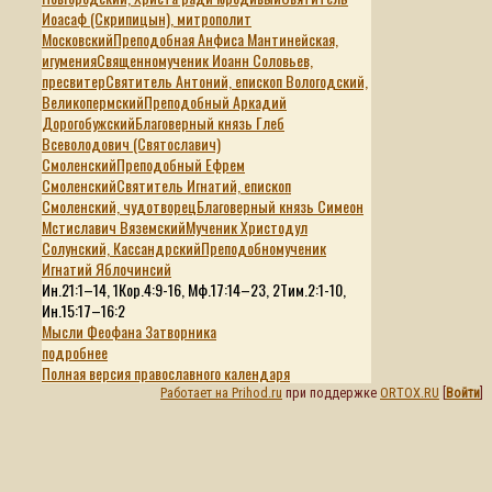
Иоасаф (Скрипицын), митрополит
Московский
Преподобная Анфиса Мантинейская,
игумения
Священномученик Иоанн Соловьев,
пресвитер
Святитель Антоний, епископ Вологодский,
Великопермский
Преподобный Аркадий
Дорогобужский
Благоверный князь Глеб
Всеволодович (Святославич)
Смоленский
Преподобный Ефрем
Смоленский
Святитель Игнатий, епископ
Смоленский, чудотворец
Благоверный князь Симеон
Мстиславич Вяземский
Мученик Христодул
Солунский, Кассандрский
Преподобномученик
Игнатий Яблочинсий
Ин.21:1–14, 1Кор.4:9-16, Мф.17:14–23, 2Тим.2:1-10,
Ин.15:17–16:2
Мысли Феофана Затворника
подробнее
Полная версия православного календаря
Работает на Prihod.ru
при поддержке
ORTOX.RU
[
Войти
]