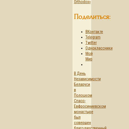
Orthodox»
Поделиться:
ВКонтакте
Telegram
Twitter
Одноклассники
Мой
Мир
В День
Независимости
Беларуси
в
Полоцком
Спасо-
Евфросиниевском
монастыре
был
совершен
благодарственный