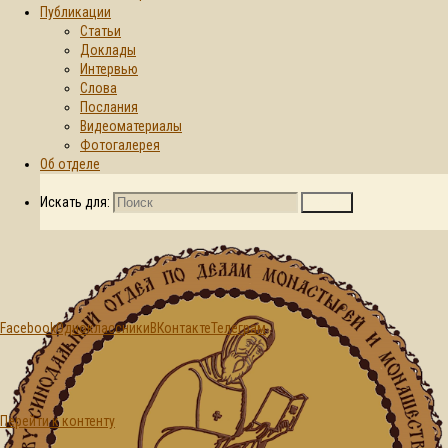
Публикации
Статьи
Главная страница
Доклады
Новости
© 2015-2026. Синодальный отдел по
Интервью
Антиохийская
делам монастырей и монашеству БПЦ
Слова
Православная
Послания
Церковь
Видеоматериалы
обустраивает
Фотогалерея
свой первый в
Об отделе
Канаде
монастырь
Искать для:
Поиск
Facebook
Одноклассники
ВКонтакте
Телеграм
Новости
Перейти к контенту
Антиохийская