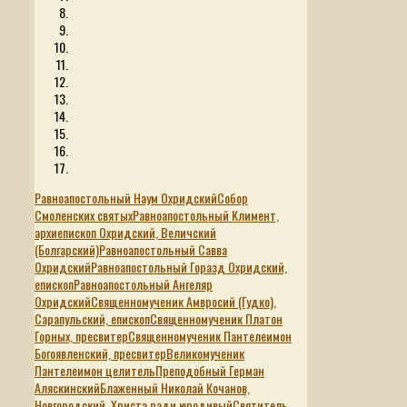
Равноапостольный Наум Охридский
Собор
Смоленских святых
Равноапостольный Климент,
архиепископ Охридский, Величский
(Болгарский)
Равноапостольный Савва
Охридский
Равноапостольный Горазд Охридский,
епископ
Равноапостольный Ангеляр
Охридский
Священномученик Амвросий (Гудко),
Сарапульский, епископ
Священномученик Платон
Горных, пресвитер
Священномученик Пантелеимон
Богоявленский, пресвитер
Великомученик
Пантелеимон целитель
Преподобный Герман
Аляскинский
Блаженный Николай Кочанов,
Новгородский, Христа ради юродивый
Святитель