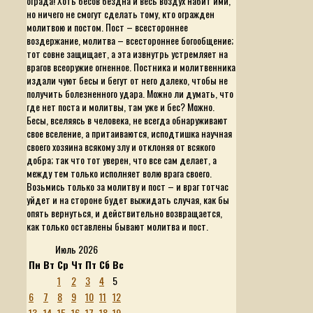
ограда! Хоть бесов бездна и весь воздух набит ими,
но ничего не смогут сделать тому, кто огражден
молитвою и постом. Пост – всестороннее
воздержание, молитва – всестороннее богообщение;
тот совне защищает, а эта извнутрь устремляет на
врагов всеоружие огненное. Постника и молитвенника
издали чуют бесы и бегут от него далеко, чтобы не
получить болезненного удара. Можно ли думать, что
где нет поста и молитвы, там уже и бес? Можно.
Бесы, вселяясь в человека, не всегда обнаруживают
свое вселение, а притаиваются, исподтишка научная
своего хозяина всякому злу и отклоняя от всякого
добра; так что тот уверен, что все сам делает, а
между тем только исполняет волю врага своего.
Возьмись только за молитву и пост – и враг тотчас
уйдет и на стороне будет выжидать случая, как бы
опять вернуться, и действительно возвращается,
как только оставлены бывают молитва и пост.
Июль 2026
Пн
Вт
Ср
Чт
Пт
Сб
Вс
1
2
3
4
5
6
7
8
9
10
11
12
13
14
15
16
17
18
19