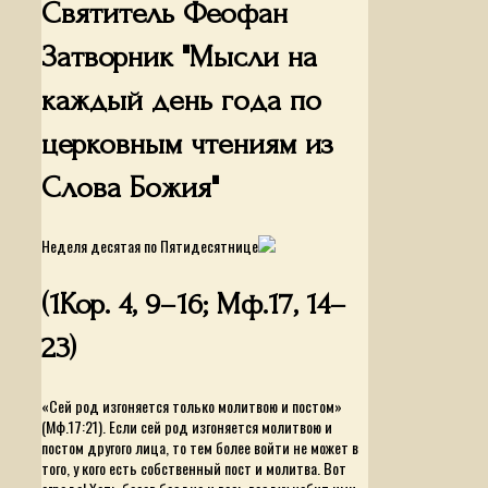
Святитель Феофан
Затворник "Мысли на
каждый день года по
церковным чтениям из
Слова Божия"
Неделя десятая по Пятидесятнице
(1Кор. 4, 9–16; Мф.17, 14–
23)
«Сей род изгоняется только молитвою и постом»
(Мф.17:21). Если сей род изгоняется молитвою и
постом другого лица, то тем более войти не может в
того, у кого есть собственный пост и молитва. Вот