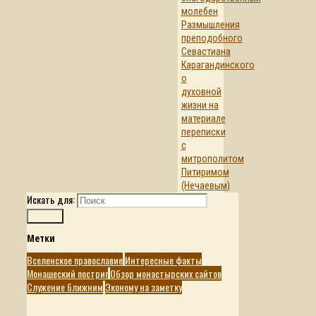
молебен
Размышления
преподобного
Севастиана
Карагандинского
о
духовной
жизни на
материале
переписки
с
митрополитом
Питиримом
(Нечаевым)
Искать для:
Поиск
Метки
Вселенское православие
Интересные факты
Монашеский постриг
Обзор монастырских сайтов
Служение ближним
Эконому на заметку