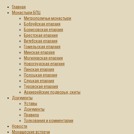
Главная
Монастыри БПЦ
Митрополичьи монастыри
Бобруйская епархия
Борисовская епархия
Брестская епархия
Витебская епархия
Гомельская епархия
Минская епархия
Могилевская епархия
Новогрудская епархия
Пинская епархия
Полоцкая епархия
Слуцкая епархия
Туровская епархия
Архиерейские подворья, скиты
Документы
Уставы
Документы
Правила
Толкования и комментарии
Новости
Монашеские встречи