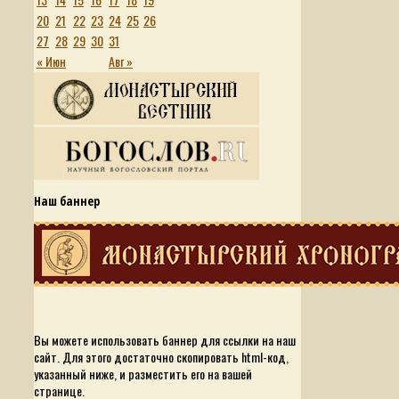
20
21
22
23
24
25
26
27
28
29
30
31
« Июн
Авг »
Наш баннер
Вы можете использовать баннер для ссылки на наш
сайт. Для этого достаточно скопировать html-код,
указанный ниже, и разместить его на вашей
странице.