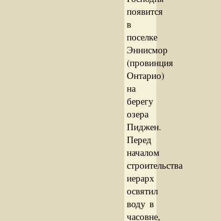
появится
в
поселке
Эннисмор
(провинция
Онтарио)
на
берегу
озера
Пиджен.
Перед
началом
строительства
иерарх
освятил
воду в
часовне,