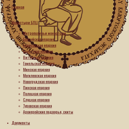
Православная
Главная
Церковь
Монастыри БПЦ
обустраивает
Митрополичьи монастыри
свой
Бобруйская епархия
Борисовская епархия
первый
Брестская епархия
Витебская епархия
в
Гомельская епархия
Минская епархия
Канаде
Могилевская епархия
Новогрудская епархия
монастырь
Пинская епархия
Полоцкая епархия
Слуцкая епархия
04.07.2026
Туровская епархия
05.07.2026
Архиерейские подворья, скиты
Вселенское
православие
Документы