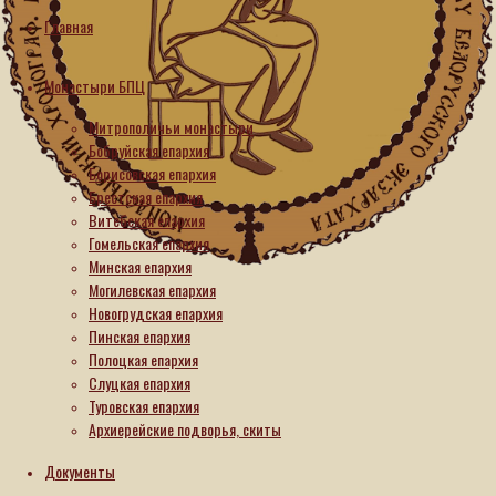
поздравление
Главная
архиепископу
Монастыри БПЦ
Новогрудскому
Митрополичьи монастыри
Гурию
Бобруйская епархия
Борисовская епархия
с
Брестская епархия
Витебская епархия
70-
Гомельская епархия
Минская епархия
летием
Могилевская епархия
Новогрудская епархия
со
Пинская епархия
Полоцкая епархия
дня
Слуцкая епархия
рождения
Туровская епархия
Архиерейские подворья, скиты
Документы
30.05.2026
30.05.2026