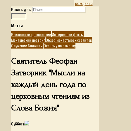
рождения
Искать для:
Поиск
Метки
Вселенское православие
Интересные факты
Монашеский постриг
Обзор монастырских сайтов
Служение ближним
Эконому на заметку
Святитель Феофан
Затворник "Мысли на
каждый день года по
церковным чтениям из
Слова Божия"
Суббота