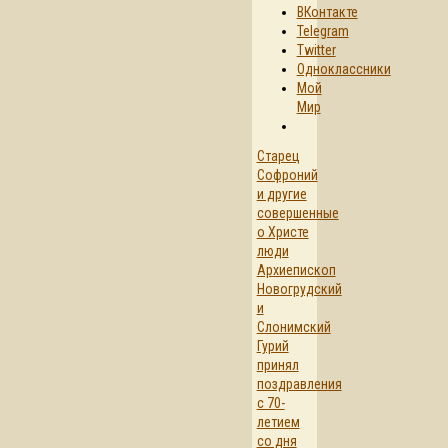
ВКонтакте
Telegram
Twitter
Одноклассники
Мой
Мир
Старец
Софроний
и другие
совершенные
о Христе
люди
Архиепископ
Новогрудский
и
Слонимский
Гурий
принял
поздравления
с 70-
летием
со дня