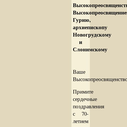
Высокопреосвященств
Высокопреосвященн
Гурию,
архиепископу
Новогрудскому
и
Слонимскому
Ваше
Высокопреосвященство
Примите
сердечные
поздравления
с 70-
летием