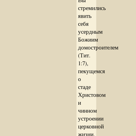
стремились
явить
себя
усердным
Божиим
домостроителем
(Тит.
1:7),
пекущемся
о
стаде
Христовом
и
чинном
устроении
церковной
жизни.