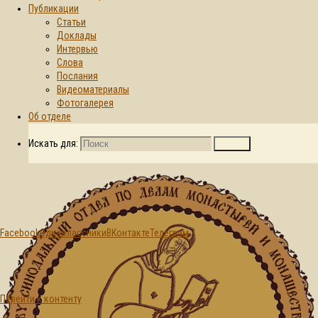
Публикации
Статьи
Главная страница
Доклады
Публикации
© 2015-2026. Синодальный отдел по
Интервью
Послания
делам монастырей и монашеству БПЦ
Слова
Патриаршее
Послания
поздравление
Видеоматериалы
архиепископу
Фотогалерея
Новогрудскому
Об отделе
Гурию с 70-
летием со дня
Искать для:
Поиск
рождения
Facebook
Одноклассники
ВКонтакте
Телеграм
Послания
Перейти к контенту
Патриаршее