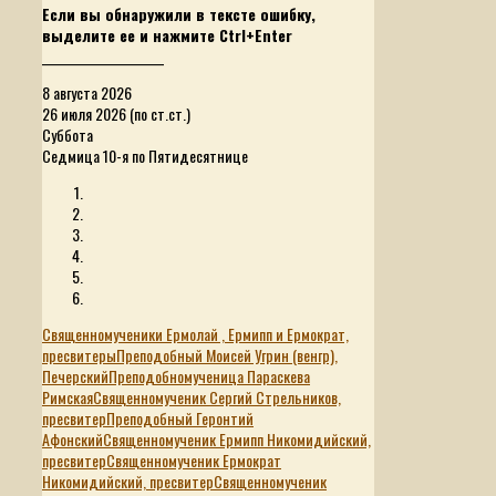
Если вы обнаружили в тексте ошибку,
выделите ее и нажмите Ctrl+Enter
______________________
8 августа 2026
26 июля 2026 (по ст.ст.)
Суббота
Седмица 10-я по Пятидесятнице
Священномученики Ермолай , Ермипп и Ермократ,
пресвитеры
Преподобный Моисей Угрин (венгр),
Печерский
Преподобномученица Параскева
Римская
Священномученик Сергий Стрельников,
пресвитер
Преподобный Геронтий
Афонский
Священномученик Ермипп Никомидийский,
пресвитер
Священномученик Ермократ
Никомидийский, пресвитер
Священномученик