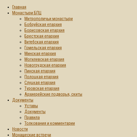
Главная
Монастыри БПЦ
Митрополичьи монастыри
Бобруйская епархия
Борисовская епархия
Брестская епархия
Витебская епархия
Гомельская епархия
Минская епархия
Могилевская епархия
Новогрудская епархия
Пинская епархия
Полоцкая епархия
Слуцкая епархия
Туровская епархия
Архиерейские подворья, скиты
Документы
Уставы
Документы
Правила
Толкования и комментарии
Новости
Монашеские встречи