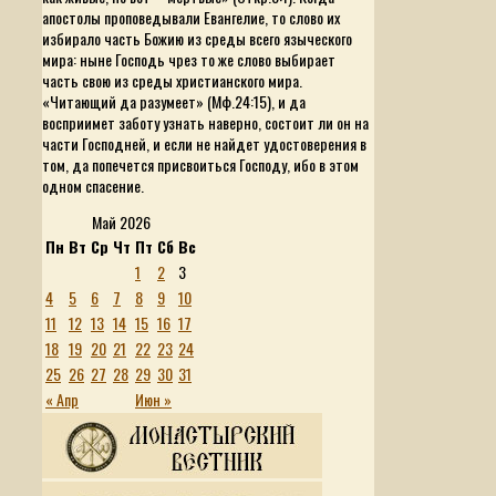
апостолы проповедывали Евангелие, то слово их
избирало часть Божию из среды всего языческого
мира: ныне Господь чрез то же слово выбирает
часть свою из среды христианского мира.
«Читающий да разумеет»
(Мф.24:15), и да
восприимет заботу узнать наверно, состоит ли он на
части Господней, и если не найдет удостоверения в
том, да попечется присвоиться Господу, ибо в этом
одном спасение.
Май 2026
Пн
Вт
Ср
Чт
Пт
Сб
Вс
1
2
3
4
5
6
7
8
9
10
11
12
13
14
15
16
17
18
19
20
21
22
23
24
25
26
27
28
29
30
31
« Апр
Июн »