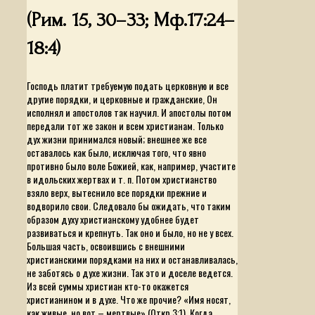
(Рим. 15, 30–33; Мф.17:24–
18:4)
Господь платит требуемую подать церковную и все
другие порядки, и церковные и гражданские, Он
исполнял и апостолов так научил. И апостолы потом
передали тот же закон и всем христианам. Только
дух жизни принимался новый; внешнее же все
оставалось как было, исключая того, что явно
противно было воле Божией, как, например, участите
в идольских жертвах и т. п. Потом христианство
взяло верх, вытеснило все порядки прежние и
водворило свои. Следовало бы ожидать, что таким
образом духу христианскому удобнее будет
развиваться и крепнуть. Так оно и было, но не у всех.
Большая часть, освоившись с внешними
христианскими порядками на них и останавливалась,
не заботясь о духе жизни. Так это и доселе ведется.
Из всей суммы христиан кто-то окажется
христианином и в духе. Что же прочие? «Имя носят,
как живые, но вот – мертвые» (Откр.3:1). Когда