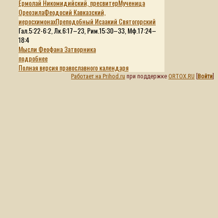
Ермолай Никомидийский, пресвитер
Мученица
Ореозила
Феодосий Кавказский,
иеросхимонах
Преподобный Исаакий Святогорский
Гал.5:22-6:2, Лк.6:17–23, Рим.15:30–33, Мф.17:24–
18:4
Мысли Феофана Затворника
подробнее
Полная версия православного календаря
Работает на Prihod.ru
при поддержке
ORTOX.RU
[
Войти
]