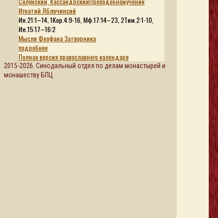
Солунский, Кассандрский
Преподобномученик
Игнатий Яблочинсий
Ин.21:1–14, 1Кор.4:9-16, Мф.17:14–23, 2Тим.2:1-10,
Ин.15:17–16:2
Мысли Феофана Затворника
подробнее
Полная версия православного календаря
2015-2026. Синодальный отдел по делам монастырей и
монашеству БПЦ