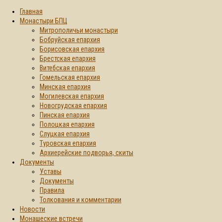
Главная
Монастыри БПЦ
Митрополичьи монастыри
Бобруйская епархия
Борисовская епархия
Брестская епархия
Витебская епархия
Гомельская епархия
Минская епархия
Могилевская епархия
Новогрудская епархия
Пинская епархия
Полоцкая епархия
Слуцкая епархия
Туровская епархия
Архиерейские подворья, скиты
Документы
Уставы
Документы
Правила
Толкования и комментарии
Новости
Монашеские встречи