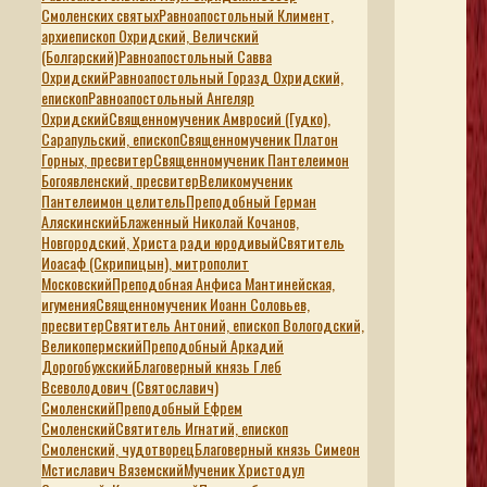
Смоленских святых
Равноапостольный Климент,
архиепископ Охридский, Величский
(Болгарский)
Равноапостольный Савва
Охридский
Равноапостольный Горазд Охридский,
епископ
Равноапостольный Ангеляр
Охридский
Священномученик Амвросий (Гудко),
Сарапульский, епископ
Священномученик Платон
Горных, пресвитер
Священномученик Пантелеимон
Богоявленский, пресвитер
Великомученик
Пантелеимон целитель
Преподобный Герман
Аляскинский
Блаженный Николай Кочанов,
Новгородский, Христа ради юродивый
Святитель
Иоасаф (Скрипицын), митрополит
Московский
Преподобная Анфиса Мантинейская,
игумения
Священномученик Иоанн Соловьев,
пресвитер
Святитель Антоний, епископ Вологодский,
Великопермский
Преподобный Аркадий
Дорогобужский
Благоверный князь Глеб
Всеволодович (Святославич)
Смоленский
Преподобный Ефрем
Смоленский
Святитель Игнатий, епископ
Смоленский, чудотворец
Благоверный князь Симеон
Мстиславич Вяземский
Мученик Христодул