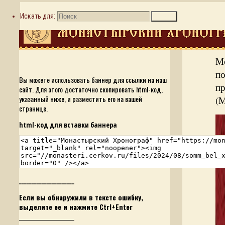
Наш баннер
Искать для:
Поиск
М
п
Вы можете использовать баннер для ссылки на наш
п
сайт. Для этого достаточно скопировать html-код,
указанный ниже, и разместить его на вашей
(М
странице.
html-код для вставки баннера
______________________
Если вы обнаружили в тексте ошибку,
выделите ее и нажмите Ctrl+Enter
______________________