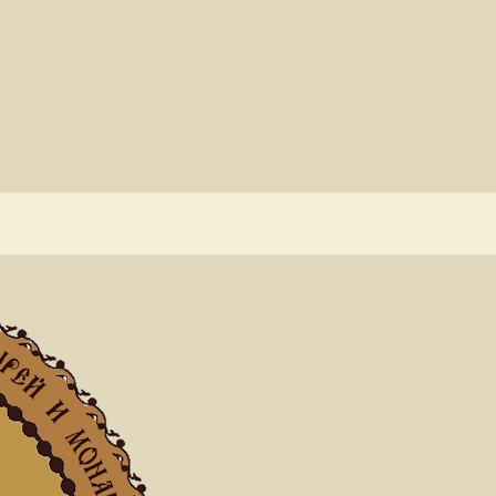
я страница
Новости
Монастырь Филофей познакомил русских читателей с