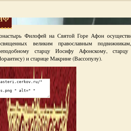
онастырь Филофей на Святой Горе Афон осуществил
освященных великим православным подвижника
реподобному старцу Иосифу Афонскому, старцу
ораитису) и старице Макрине (Вассопулу).