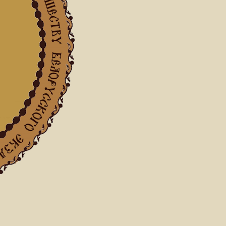
вости
онастырь Филофей познакомил русск
еликих православных подвижников Х
05.2026
29.05.2026