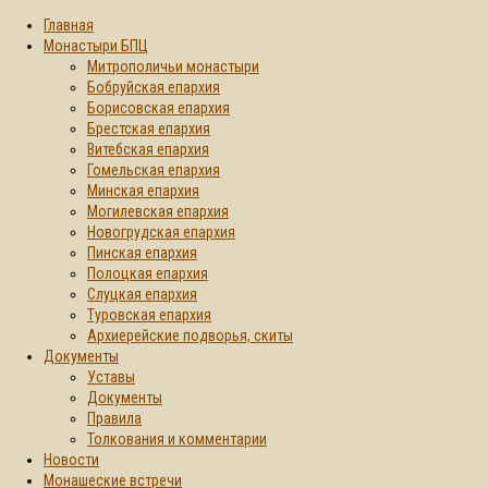
Главная
Монастыри БПЦ
Митрополичьи монастыри
Бобруйская епархия
Борисовская епархия
Брестская епархия
Витебская епархия
Гомельская епархия
Минская епархия
Могилевская епархия
Новогрудская епархия
Пинская епархия
Полоцкая епархия
Слуцкая епархия
Туровская епархия
Архиерейские подворья, скиты
Документы
Уставы
Документы
Правила
Толкования и комментарии
Новости
Монашеские встречи