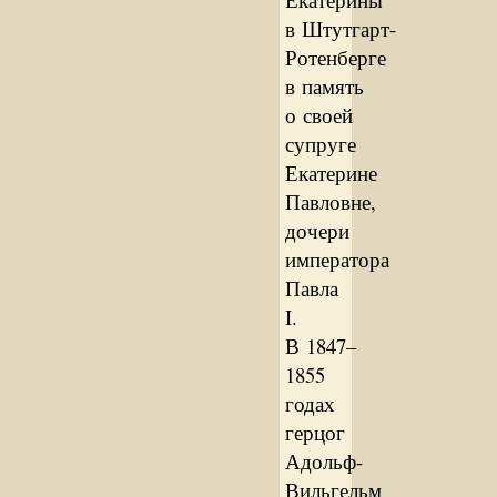
в Штутгарт-
Ротенберге
в память
о своей
супруге
Екатерине
Павловне,
дочери
императора
Павла
I.
В 1847–
1855
годах
герцог
Адольф-
Вильгельм