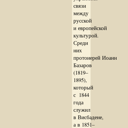
связи
между
русской
и европейской
культурой.
Среди
них
протоиерей Иоанн
Базаров
(1819–
1895),
который
с 1844
года
служил
в Висбадене,
а в 1851–