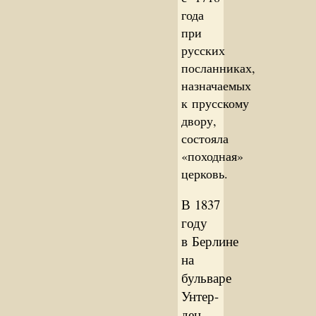
года
при
русских
посланниках,
назначаемых
к прусскому
двору,
состояла
«походная»
церковь.
В 1837
году
в Берлине
на
бульваре
Унтер-
ден-