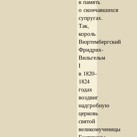
в память
о скончавшихся
супругах.
Так,
король
Вюртембергский
Фридрих-
Вильгельм
I
в 1820–
1824
годах
воздвиг
надгробную
церковь
святой
великомученицы
Екатерины