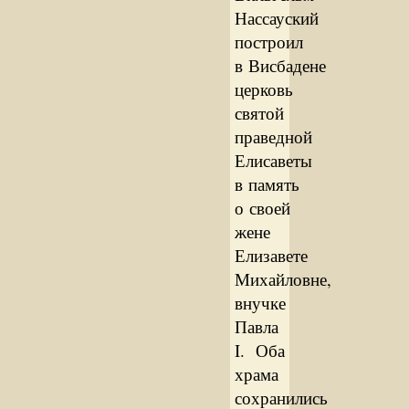
Нассауский
построил
в Висбадене
церковь
святой
праведной
Елисаветы
в память
о своей
жене
Елизавете
Михайловне,
внучке
Павла
I. Оба
храма
сохранились