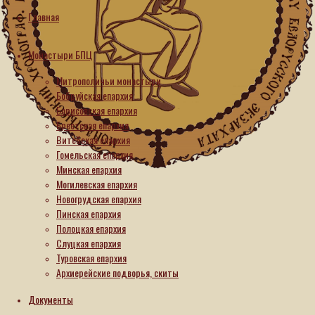
столетию
Главная
Германской
Монастыри БПЦ
епархии
Митрополичьи монастыри
Русской
Бобруйская епархия
Борисовская епархия
Православной
Брестская епархия
Витебская епархия
Церкви
Гомельская епархия
Минская епархия
Заграницей
Могилевская епархия
Новогрудская епархия
Пинская епархия
13.05.2026
Полоцкая епархия
16.05.2026
Слуцкая епархия
Туровская епархия
Архиерейские подворья, скиты
Документы