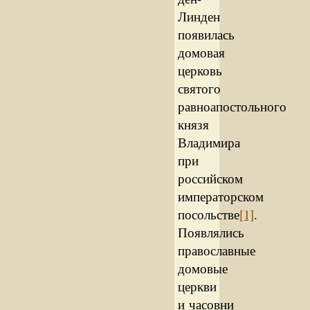
Линден
появилась
домовая
церковь
святого
равноапостольного
князя
Владимира
при
российском
императорском
посольстве
[1]
.
Появлялись
православные
домовые
церкви
и часовни