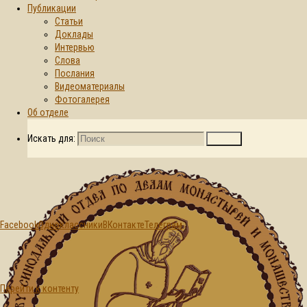
Публикации
Статьи
Главная страница
Доклады
Публикации
© 2015-2026. Синодальный отдел по
Интервью
Статьи
К
делам монастырей и монашеству БПЦ
Слова
столетию
Послания
Германской
Видеоматериалы
епархии Русской
Фотогалерея
Православной
Об отделе
Церкви
Заграницей
Искать для:
Поиск
Facebook
Одноклассники
ВКонтакте
Телеграм
Статьи
Перейти к контенту
К