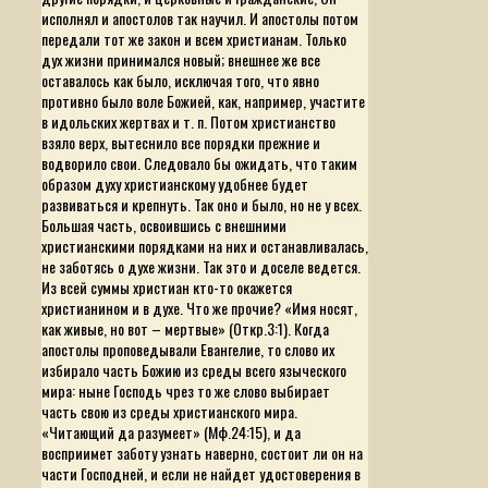
исполнял и апостолов так научил. И апостолы потом
передали тот же закон и всем христианам. Только
дух жизни принимался новый; внешнее же все
оставалось как было, исключая того, что явно
противно было воле Божией, как, например, участите
в идольских жертвах и т. п. Потом христианство
взяло верх, вытеснило все порядки прежние и
водворило свои. Следовало бы ожидать, что таким
образом духу христианскому удобнее будет
развиваться и крепнуть. Так оно и было, но не у всех.
Большая часть, освоившись с внешними
христианскими порядками на них и останавливалась,
не заботясь о духе жизни. Так это и доселе ведется.
Из всей суммы христиан кто-то окажется
христианином и в духе. Что же прочие? «Имя носят,
как живые, но вот – мертвые» (Откр.3:1). Когда
апостолы проповедывали Евангелие, то слово их
избирало часть Божию из среды всего языческого
мира: ныне Господь чрез то же слово выбирает
часть свою из среды христианского мира.
«Читающий да разумеет»
(Мф.24:15), и да
восприимет заботу узнать наверно, состоит ли он на
части Господней, и если не найдет удостоверения в