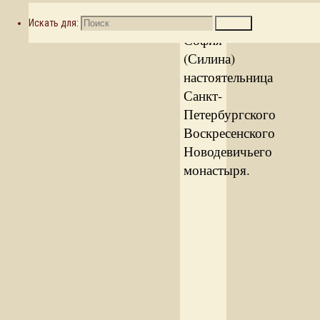
участие
игумения
Искать для:
Поиск
София
(Силина)
настоятельница
Санкт-
Петербургского
Воскресенского
Новодевичьего
монастыря.