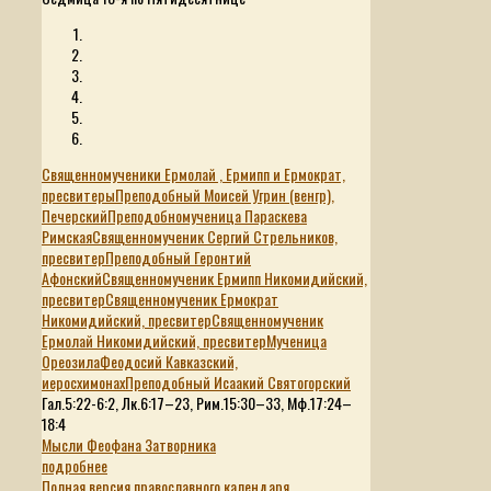
Священномученики Ермолай , Ермипп и Ермократ,
пресвитеры
Преподобный Моисей Угрин (венгр),
Печерский
Преподобномученица Параскева
Римская
Священномученик Сергий Стрельников,
пресвитер
Преподобный Геронтий
Афонский
Священномученик Ермипп Никомидийский,
пресвитер
Священномученик Ермократ
Никомидийский, пресвитер
Священномученик
Ермолай Никомидийский, пресвитер
Мученица
Ореозила
Феодосий Кавказский,
иеросхимонах
Преподобный Исаакий Святогорский
Гал.5:22-6:2, Лк.6:17–23, Рим.15:30–33, Мф.17:24–
18:4
Мысли Феофана Затворника
подробнее
Полная версия православного календаря