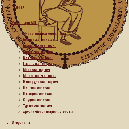
София
Главная
(Силина):
Монастыри БПЦ
Как
Митрополичьи монастыри
быть
Бобруйская епархия
Борисовская епархия
с
Брестская епархия
Витебская епархия
близкими
Гомельская епархия
Минская епархия
[ВИДЕО]
Могилевская епархия
Новогрудская епархия
Пинская епархия
13.05.2026
Полоцкая епархия
13.05.2026
Слуцкая епархия
Туровская епархия
Архиерейские подворья, скиты
В
Документы
цикле