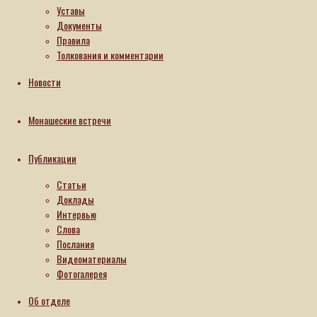
«Размышления
Уставы
о
Документы
Правила
современном
Толкования и комментарии
монашестве»
на
Новости
YouTube-
канале
Монашеские встречи
Синодального
отдела
Публикации
по
Статьи
монастырям
Доклады
и
Интервью
монашеству
Слова
Послания
Русской
Видеоматериалы
Православной
Фотогалерея
Церкви
приняла
Об отделе