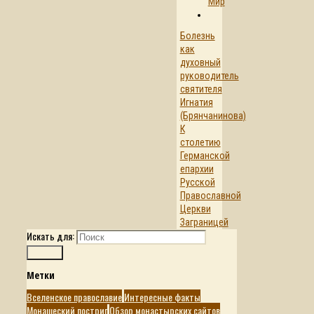
Мир
Болезнь
как
духовный
руководитель
святителя
Игнатия
(Брянчанинова)
К
столетию
Германской
епархии
Русской
Православной
Церкви
Заграницей
Искать для:
Поиск
Метки
Вселенское православие
Интересные факты
Монашеский постриг
Обзор монастырских сайтов