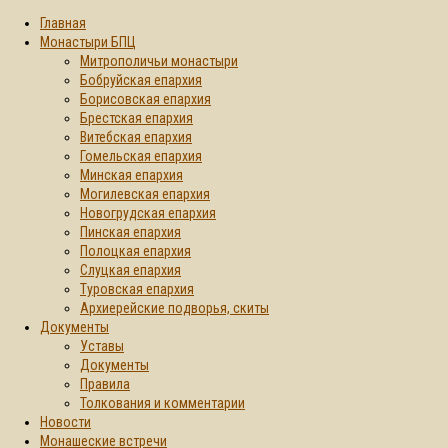
Главная
Монастыри БПЦ
Митрополичьи монастыри
Бобруйская епархия
Борисовская епархия
Брестская епархия
Витебская епархия
Гомельская епархия
Минская епархия
Могилевская епархия
Новогрудская епархия
Пинская епархия
Полоцкая епархия
Слуцкая епархия
Туровская епархия
Архиерейские подворья, скиты
Документы
Уставы
Документы
Правила
Толкования и комментарии
Новости
Монашеские встречи