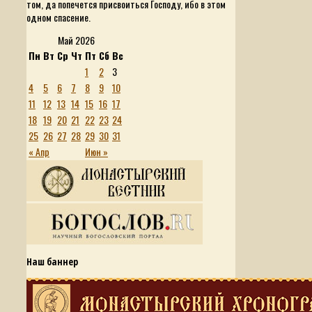
том, да попечется присвоиться Господу, ибо в этом
одном спасение.
Май 2026
Пн
Вт
Ср
Чт
Пт
Сб
Вс
1
2
3
4
5
6
7
8
9
10
11
12
13
14
15
16
17
18
19
20
21
22
23
24
25
26
27
28
29
30
31
« Апр
Июн »
Наш баннер