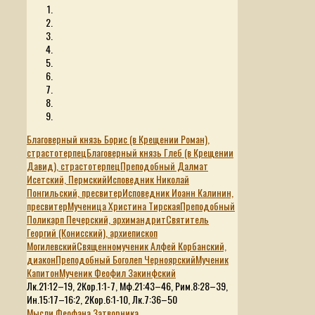
Благоверный князь Борис (в Крещении Роман),
страстотерпец
Благоверный князь Глеб (в Крещении
Давид), страстотерпец
Преподобный Далмат
Исетский, Пермский
Исповедник Николай
Понгильский, пресвитер
Исповедник Иоанн Калинин,
пресвитер
Мученица Христина Тирская
Преподобный
Поликарп Печерский, архимандрит
Святитель
Георгий (Конисский), архиепископ
Могилевский
Священномученик Алфей Корбанский,
диакон
Преподобный Боголеп Черноярский
Мученик
Капитон
Мученик Феофил Закинфский
Лк.21:12–19, 2Кор.1:1-7, Мф.21:43–46, Рим.8:28–39,
Ин.15:17–16:2, 2Кор.6:1-10, Лк.7:36–50
Мысли Феофана Затворника