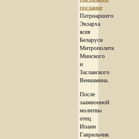
послание
Патриаршего
Экзарха
всея
Беларуси
Митрополита
Минского
и
Заславского
Вениамина.
После
заамвонной
молитвы
отец
Иоанн
Гаврильчик