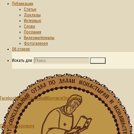
Публикации
Статьи
Главная страница
Доклады
Новости
В
© 2015-2026. Синодальный отдел по
Интервью
Полоцком
делам монастырей и монашеству БПЦ
Слова
Спасо-
Послания
Евфросиниевском
Видеоматериалы
монастыре
Фотогалерея
встретили
Об отделе
Светлое
Христово
Искать для:
Поиск
Воскресение
Facebook
Одноклассники
ВКонтакте
Телеграм
Новости
Перейти к контенту
В