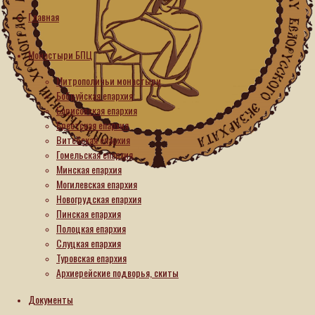
Полоцком
Главная
Спасо-
Монастыри БПЦ
Евфросиниевск
Митрополичьи монастыри
монастыре
Бобруйская епархия
Борисовская епархия
встретили
Брестская епархия
Витебская епархия
Светлое
Гомельская епархия
Минская епархия
Христово
Могилевская епархия
Новогрудская епархия
Воскресение
Пинская епархия
Полоцкая епархия
Слуцкая епархия
12.04.2026
Туровская епархия
12.04.2026
Архиерейские подворья, скиты
Документы