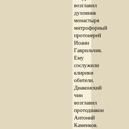
возглавил
духовник
монастыря
митрофорный
протоиерей
Иоанн
Гаврильчик.
Ему
сослужили
клирики
обители.
Диаконский
чин
возглавил
протодиакон
Антоний
Каменков.