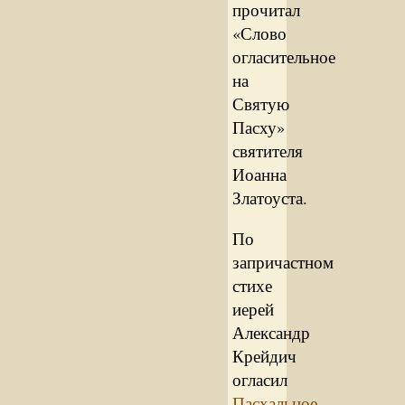
прочитал
«Слово
огласительное
на
Святую
Пасху»
святителя
Иоанна
Златоуста.
По
запричастном
стихе
иерей
Александр
Крейдич
огласил
Пасхальное