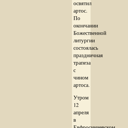
освятил
артос.
По
окончании
Божественной
литургии
состоялась
праздничная
трапеза
с
чином
артоса.
Утром
12
апреля
в
Евфросиниевском