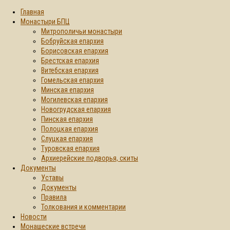
Главная
Монастыри БПЦ
Митрополичьи монастыри
Бобруйская епархия
Борисовская епархия
Брестская епархия
Витебская епархия
Гомельская епархия
Минская епархия
Могилевская епархия
Новогрудская епархия
Пинская епархия
Полоцкая епархия
Слуцкая епархия
Туровская епархия
Архиерейские подворья, скиты
Документы
Уставы
Документы
Правила
Толкования и комментарии
Новости
Монашеские встречи