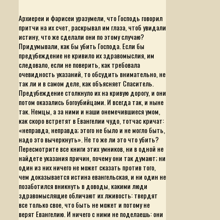
Архиереи и фарисеи уразумели, что Господь говорил
притчи на их счет, раскрывал им глаза, чтоб увидали
истину, что же сделали они по этому случаю?
Придумывали, как бы убить Господа. Если бы
предубеждение не кривило их здравомыслия, им
следовало, если не поверить, как требовала
очевидность указаний, то обсудить внимательно, не
так ли и в самом деле, как объясняет Спаситель.
Предубеждение столкнуло их на кривую дорогу, и они
потом оказались богоубийцами. И всегда так, и ныне
так. Немцы, а за ними и наши онемечившиеся умом,
как скоро встретят в Евангелии чудо, тотчас кричат:
«неправда, неправда; этого не было и не могло быть,
надо это вычеркнуть». Не то же ли это что убить?
Пересмотрите все книги этих умников, ни в одной не
найдете указания причин, почему они так думают; ни
один из них ничего не может сказать против того,
чем доказывается истина евангельская, и ни один не
позаботился вникнуть в доводы, какими люди
здравомыслящие обличают их лживость: твердят
все только свое, что быть не может и потому не
верят Евангелию. И ничего с ними не поделаешь: они