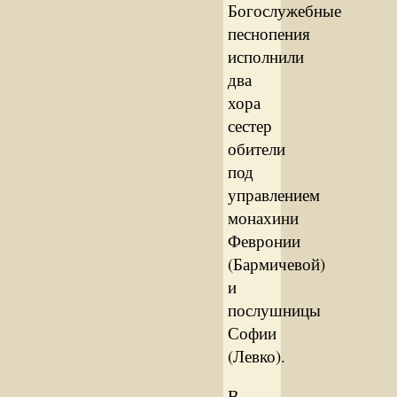
Богослужебные
песнопения
исполнили
два
хора
сестер
обители
под
управлением
монахини
Февронии
(Бармичевой)
и
послушницы
Софии
(Левко).
В