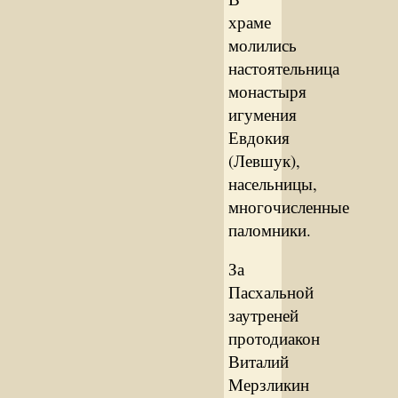
храме
молились
настоятельница
монастыря
игумения
Евдокия
(Левшук),
насельницы,
многочисленные
паломники.
За
Пасхальной
заутреней
протодиакон
Виталий
Мерзликин