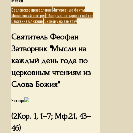
Метки
Вселенское православие
Интересные факты
Монашеский постриг
Обзор монастырских сайтов
Служение ближним
Эконому на заметку
Святитель Феофан
Затворник "Мысли на
каждый день года по
церковным чтениям из
Слова Божия"
Четверг
(2Кор. 1, 1–7; Мф.21, 43–
46)