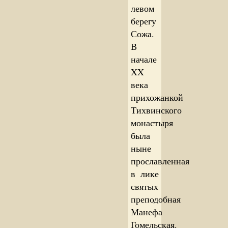
левом
берегу
Сожа.
В
начале
XX
века
прихожанкой
Тихвинского
монастыря
была
ныне
прославленная
в лике
святых
преподобная
Манефа
Гомельская.