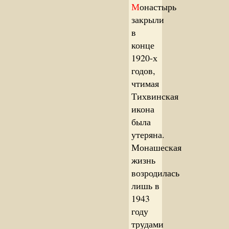
М
онастырь
закрыли
в
конце
1920-х
годов,
чтимая
Тихвинская
икона
была
утеряна.
Монашеская
жизнь
возродилась
лишь в
1943
году
трудами