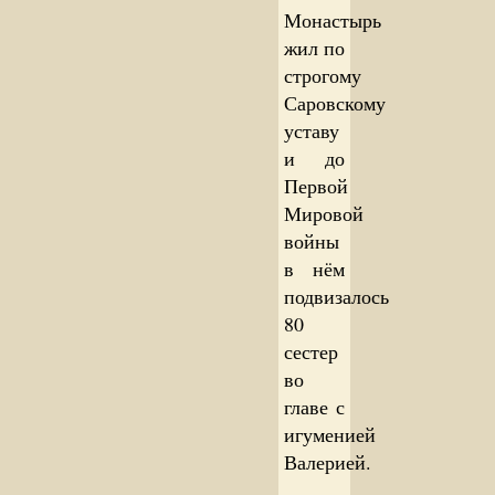
Монастырь
жил по
строгому
Саровскому
уставу
и до
Первой
Мировой
войны
в нём
подвизалось
80
сестер
во
главе с
игуменией
Валерией.