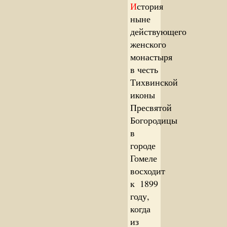
И
стория
ныне
действующего
женского
монастыря
в честь
Тихвинской
иконы
Пресвятой
Богородицы
в
городе
Гомеле
восходит
к 1899
году,
когда
из