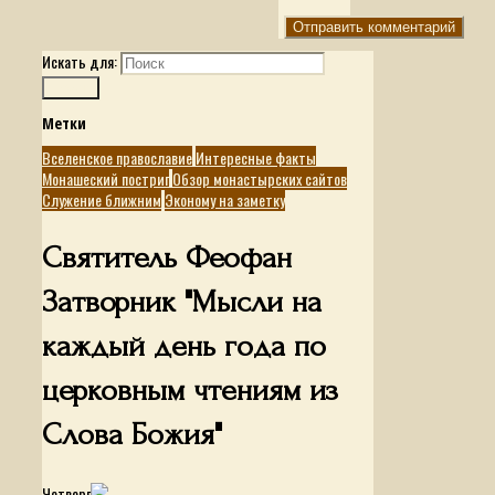
Искать для:
Поиск
Метки
Вселенское православие
Интересные факты
Монашеский постриг
Обзор монастырских сайтов
Служение ближним
Эконому на заметку
Святитель Феофан
Затворник "Мысли на
каждый день года по
церковным чтениям из
Слова Божия"
Четверг