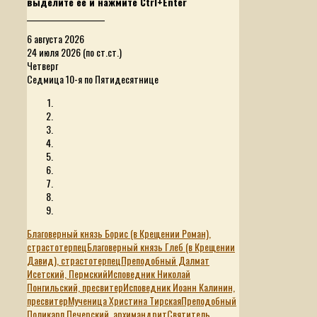
выделите ее и нажмите Ctrl+Enter
______________________
6 августа 2026
24 июля 2026 (по ст.ст.)
Четверг
Седмица 10-я по Пятидесятнице
Благоверный князь Борис (в Крещении Роман),
страстотерпец
Благоверный князь Глеб (в Крещении
Давид), страстотерпец
Преподобный Далмат
Исетский, Пермский
Исповедник Николай
Понгильский, пресвитер
Исповедник Иоанн Калинин,
пресвитер
Мученица Христина Тирская
Преподобный
Поликарп Печерский, архимандрит
Святитель