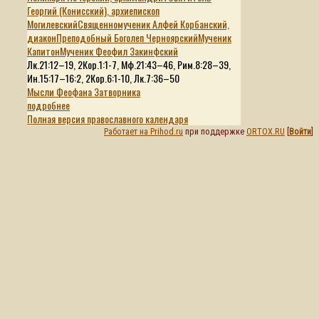
Георгий (Конисский), архиепископ
Могилевский
Священномученик Алфей Корбанский,
диакон
Преподобный Боголеп Черноярский
Мученик
Капитон
Мученик Феофил Закинфский
Лк.21:12–19, 2Кор.1:1-7, Мф.21:43–46, Рим.8:28–39,
Ин.15:17–16:2, 2Кор.6:1-10, Лк.7:36–50
Мысли Феофана Затворника
подробнее
Полная версия православного календаря
Работает на Prihod.ru
при поддержке
ORTOX.RU
[
Войти
]