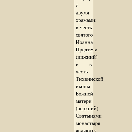
с
двумя
храмами:
в честь
святого
Иоанна
Предтечи
(нижний)
и в
честь
Тихвинской
иконы
Божией
матери
(верхний).
Святынями
монастыря
являются