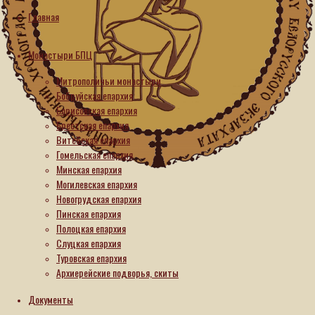
Гомельская
Главная
епархия
Монастыри БПЦ
Женский
Митрополичьи монастыри
монастырь
Бобруйская епархия
Борисовская епархия
в
Брестская епархия
Витебская епархия
честь
Гомельская епархия
Тихвинской
Минская епархия
Могилевская епархия
иконы
Новогрудская епархия
Пинская епархия
Пресвятой
Полоцкая епархия
Слуцкая епархия
Богородицы
Туровская епархия
Архиерейские подворья, скиты
в г.
Документы
Гомеле