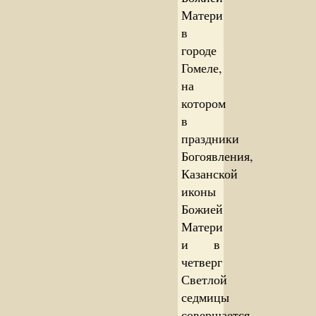
Матери
в
городе
Гомеле,
на
котором
в
праздники
Богоявления,
Казанской
иконы
Божией
Матери
и в
четверг
Светлой
седмицы
совершается