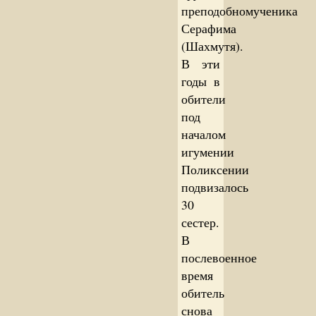
преподобномученика
Серафима
(Шахмутя).
В эти
годы в
обители
под
началом
игумении
Поликсении
подвизалось
30
сестер.
В
послевоенное
время
обитель
снова