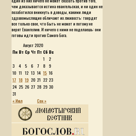
один из них ничего не может сказать против того,
чем доказывается истина евангельская, и ни один не
позаботился вникнуть в доводы, какими люди
здравомыслящие обличают их лживость: твердят
все только свое, что быть не может и потому не
верят Евангелию. И ничего с ними не поделаешь: они
готовы идти против Самого Бога.
Август 2020
Пн
Вт
Ср
Чт
Пт
Сб
Вс
1
2
3
4
5
6
7
8
9
10
11
12
13
14
15
16
17
18
19
20
21
22
23
24
25
26
27
28
29
30
31
« Июл
Сен »