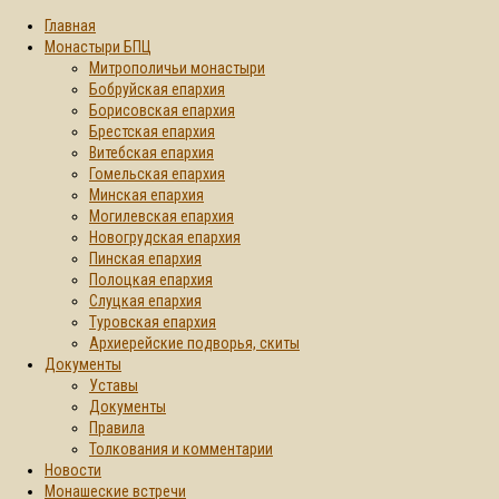
Главная
Монастыри БПЦ
Митрополичьи монастыри
Бобруйская епархия
Борисовская епархия
Брестская епархия
Витебская епархия
Гомельская епархия
Минская епархия
Могилевская епархия
Новогрудская епархия
Пинская епархия
Полоцкая епархия
Слуцкая епархия
Туровская епархия
Архиерейские подворья, скиты
Документы
Уставы
Документы
Правила
Толкования и комментарии
Новости
Монашеские встречи