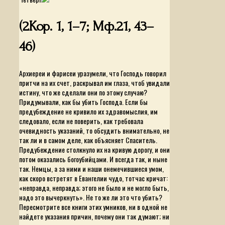
(2Кор. 1, 1–7; Мф.21, 43–
46)
Архиереи и фарисеи уразумели, что Господь говорил
притчи на их счет, раскрывал им глаза, чтоб увидали
истину, что же сделали они по этому случаю?
Придумывали, как бы убить Господа. Если бы
предубеждение не кривило их здравомыслия, им
следовало, если не поверить, как требовала
очевидность указаний, то обсудить внимательно, не
так ли и в самом деле, как объясняет Спаситель.
Предубеждение столкнуло их на кривую дорогу, и они
потом оказались богоубийцами. И всегда так, и ныне
так. Немцы, а за ними и наши онемечившиеся умом,
как скоро встретят в Евангелии чудо, тотчас кричат:
«неправда, неправда; этого не было и не могло быть,
надо это вычеркнуть». Не то же ли это что убить?
Пересмотрите все книги этих умников, ни в одной не
найдете указания причин, почему они так думают; ни