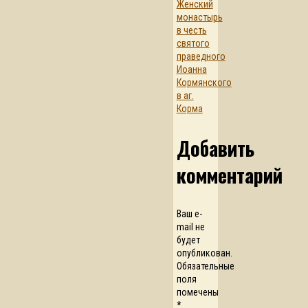
Женский
монастырь
в честь
святого
праведного
Иоанна
Кормянского
в аг.
Корма
Добавить
комментарий
Ваш e-
mail не
будет
опубликован.
Обязательные
поля
помечены
*