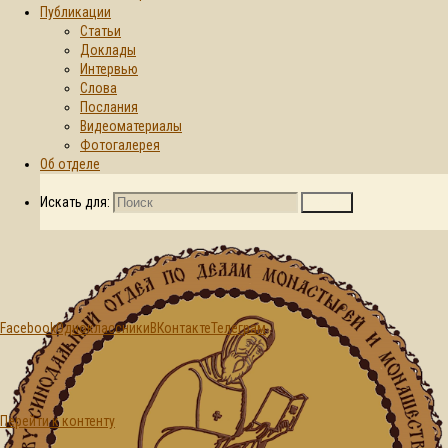
Публикации
Статьи
Главная страница
Доклады
Монастыри
© 2015-2026. Синодальный отдел по
Интервью
Белорусской
делам монастырей и монашеству БПЦ
Слова
Православной
Послания
Церкви
Видеоматериалы
Гомельская
Фотогалерея
епархия
Женский
Об отделе
монастырь в
честь Тихвинской
Искать для:
Поиск
иконы Пресвятой
Богородицы в г.
Гомеле
Facebook
Одноклассники
ВКонтакте
Телеграм
Перейти к контенту