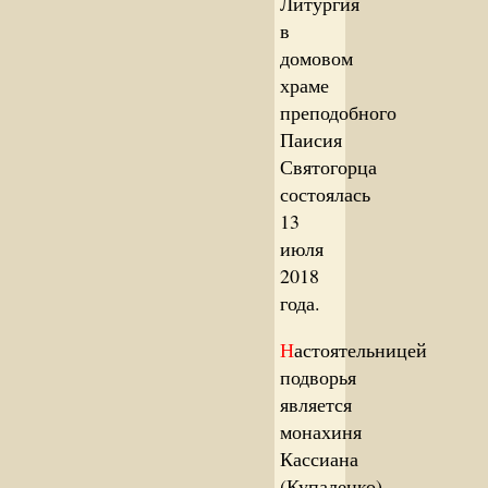
Литургия
в
домовом
храме
преподобного
Паисия
Святогорца
состоялась
13
июля
2018
года.
Н
астоятельницей
подворья
является
монахиня
Кассиана
(Купаленко),