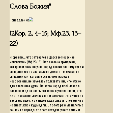
Слова Божия"
Понедельник
(2Кор. 2, 4–15; Мф.23, 13–
22)
«Горе вам... что затворяете Царство Небесное
человекам»
(Мф.23:13). Это сказано архиереям,
которые и сами не учат народ спасительному пути и
священников не заставляют делать то; сказано и
священникам, которые оставляют народ в
небрежении, не заботясь толковать им, что нужно
для спасенная души. От этого народ пребывает в
слепоте, и одна часть остается в уверенности, что
идет исправно; другая хоть и замечает, что у нее не
так дело идет, но нейдет куда следует, потому что
не знает, как и куда идти. От этого разные нелепые
понятия в народе; от этого находят у него прием и