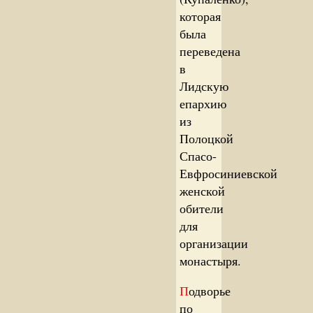
которая
была
переведена
в
Лидскую
епархию
из
Полоцкой
Спасо-
Евфросиниевской
женской
обители
для
организации
монастыря.
П
одворье
по