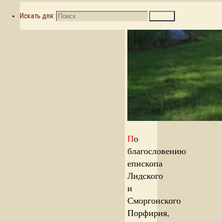
Искать для:
Поиск
П
о
благословению
епископа
Лидского
и
Сморгонского
Порфирия,