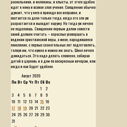
раскольники, и молоканы, и хлысты, от этого удобно
идет к нему и всякое злое учение. Священник обычно
думает, что у него в приходе все исправно, и
хватается за дело только тогда, когда это зло уж
разрастается и выходит наружу. Но тогда уж ничего
не поделаешь. Священник первым делом совести
своей должен считать – взрослых усовершать в
ведении христианской веры, а юное, народившееся
поколение, с первых сознательных лет подготовлять,
толкуя им, что нужно и можно им знать. Школ нечего
дожидаться. Это надо делать словесно, собирая
детей в церковь и в дом по воскресным вечерам, или
когда и как будет удобнее.
Август 2020
Пн
Вт
Ср
Чт
Пт
Сб
Вс
1
2
3
4
5
6
7
8
9
10
11
12
13
14
15
16
17
18
19
20
21
22
23
24
25
26
27
28
29
30
31