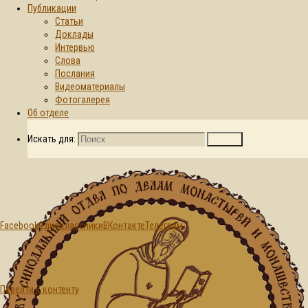
Публикации
Статьи
Главная страница
Доклады
Монастыри
© 2015-2026. Синодальный отдел по
Интервью
Белорусской
делам монастырей и монашеству БПЦ
Слова
Православной
Послания
Церкви
Видеоматериалы
Архиерейские
Фотогалерея
подворья, скиты
Об отделе
Архиерейское
подворье в честь
Искать для:
Поиск
преподобного
Паисия
Святогорца в
дер. Ольжево
Лидской епархии
Facebook
Одноклассники
ВКонтакте
Телеграм
Архиерейские
подворья,
скиты
Перейти к контенту