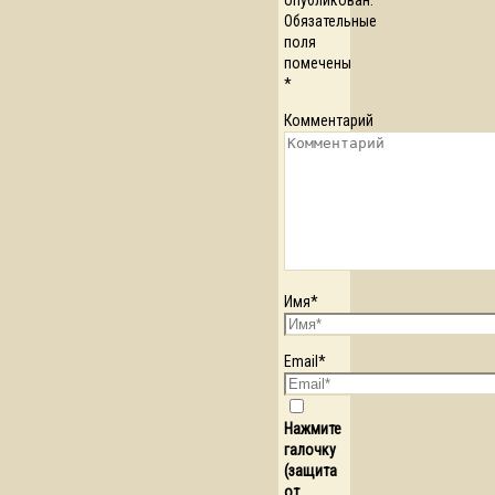
Обязательные
поля
помечены
*
Комментарий
Имя
*
Email
*
Нажмите
галочку
(защита
от