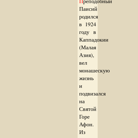
П
реподобный
Паисий
родился
в 1924
году в
Каппадокии
(Малая
Азия),
вел
монашескую
жизнь
и
подвизался
на
Святой
Горе
Афон.
Из