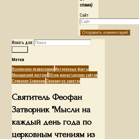
спама)
Сайт
Искать для:
Поиск
Метки
Вселенское православие
Интересные факты
Монашеский постриг
Обзор монастырских сайтов
Служение ближним
Эконому на заметку
Святитель Феофан
Затворник "Мысли на
каждый день года по
церковным чтениям из