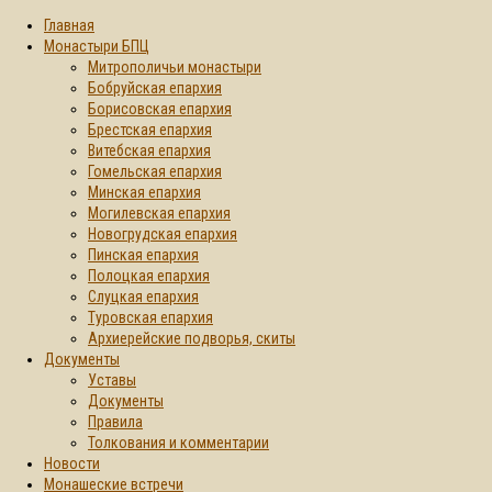
Главная
Монастыри БПЦ
Митрополичьи монастыри
Бобруйская епархия
Борисовская епархия
Брестская епархия
Витебская епархия
Гомельская епархия
Минская епархия
Могилевская епархия
Новогрудская епархия
Пинская епархия
Полоцкая епархия
Слуцкая епархия
Туровская епархия
Архиерейские подворья, скиты
Документы
Уставы
Документы
Правила
Толкования и комментарии
Новости
Монашеские встречи