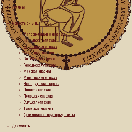
Архиерейское
Главная
подворье
Монастыри БПЦ
в
Митрополичьи монастыри
честь
Бобруйская епархия
Борисовская епархия
преподобного
Брестская епархия
Витебская епархия
Паисия
Гомельская епархия
Святогорца
Минская епархия
Могилевская епархия
в
Новогрудская епархия
Пинская епархия
дер.
Полоцкая епархия
Слуцкая епархия
Ольжево
Туровская епархия
Архиерейские подворья, скиты
Лидской
Документы
епархии