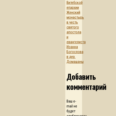
Витебской
епархии
Женский
монастырь
в честь
святого
апостола
и
евангелиста
Иоанна
Богослова
в дер.
Домашаны
Добавить
комментарий
Ваш e-
mail не
будет
опубликован.