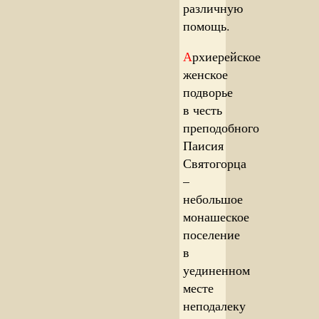
различную
помощь.
А
рхиерейское
женское
подворье
в честь
преподобного
Паисия
Святогорца
–
небольшое
монашеское
поселение
в
уединенном
месте
неподалеку