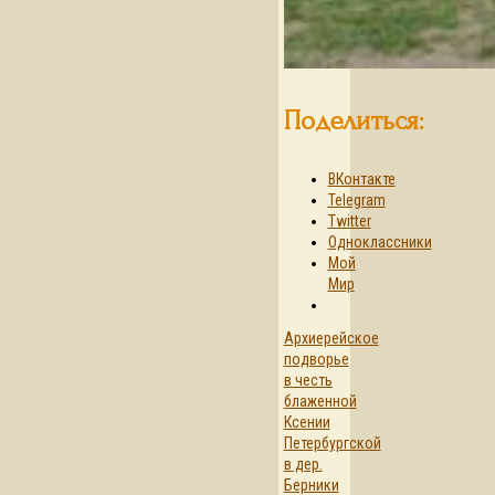
Поделиться:
ВКонтакте
Telegram
Twitter
Одноклассники
Мой
Мир
Архиерейское
подворье
в честь
блаженной
Ксении
Петербургской
в дер.
Берники