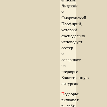
Лидский
и
Сморгонский
Порфирий,
который
еженедельно
исповедует
сестер
и
совершает
на
подворье
Божественную
литургию.
П
одворье
включает
в себя